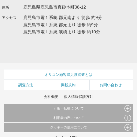
鹿児島県鹿児島市真砂本町38-12
鹿児島市電１系統 郡元南より 徒歩 約9分
鹿児島市電１系統 郡元より 徒歩 約9分
鹿児島市電１系統 涙橋より 徒歩 約10分
オリコン顧客満足度調査とは
調査方法
掲載規約
お問い合わせ
会社概要
個人情報保護方針
引用・転載について
利用者の声について
当サイトで公開されている情報（文字、写真、イラスト、画像データ等）及びこれらの配
置・編集および構造などについての著作権は株式会社oricon MEに帰属しております。
クッキーの使用について
当サイトに掲載している内容はすべてサービスの利用者が提出された見解・感想です。
これらの情報を権利者の許可なく無断転載・複製などの二次利用を行うことは固く禁じて
弊社が内容について正確性を含め一切保証するものではありません。
おります。