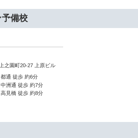
ン予備校
之園町20-27 上原ビル
都通 徒歩 約6分
中洲通 徒歩 約7分
高見橋 徒歩 約8分