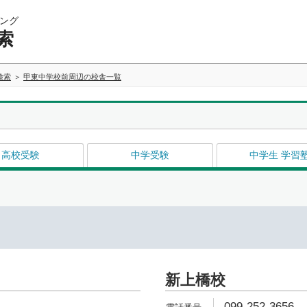
ング
索
検索
甲東中学校前周辺の校舎一覧
高校受験
中学受験
中学生 学習
新上橋校
099-252-3656