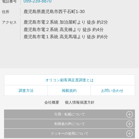
099-239-8870
鹿児島県鹿児島市西千石町1-30
鹿児島市電２系統 加治屋町より 徒歩 約2分
鹿児島市電２系統 高見橋より 徒歩 約4分
鹿児島市電１系統 高見馬場より 徒歩 約6分
オリコン顧客満足度調査とは
調査方法
掲載規約
お問い合わせ
会社概要
個人情報保護方針
引用・転載について
利用者の声について
当サイトで公開されている情報（文字、写真、イラスト、画像データ等）及びこれらの配
置・編集および構造などについての著作権は株式会社oricon MEに帰属しております。
クッキーの使用について
当サイトに掲載している内容はすべてサービスの利用者が提出された見解・感想です。
これらの情報を権利者の許可なく無断転載・複製などの二次利用を行うことは固く禁じて