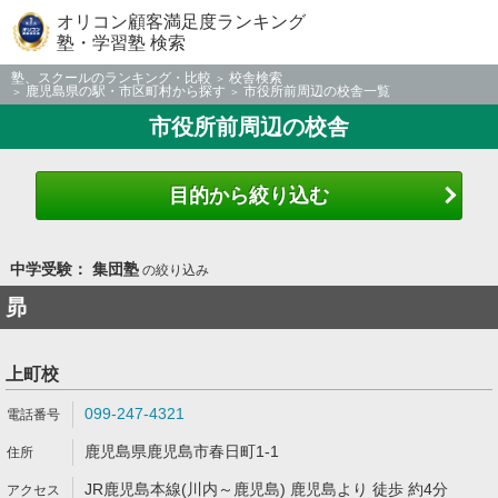
オリコン顧客満足度ランキング
塾・学習塾 検索
塾、スクールのランキング・比較
校舎検索
鹿児島県の駅・市区町村から探す
市役所前周辺の校舎一覧
市役所前周辺の校舎
目的から絞り込む
中学受験： 集団塾
の絞り込み
昴
上町校
099-247-4321
鹿児島県鹿児島市春日町1-1
JR鹿児島本線(川内～鹿児島) 鹿児島より 徒歩 約4分