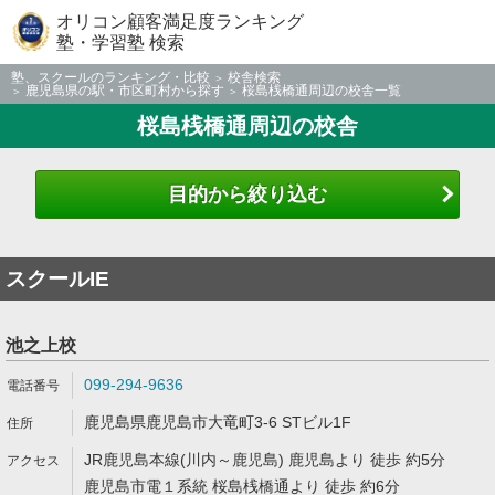
オリコン顧客満足度ランキング
塾・学習塾 検索
塾、スクールのランキング・比較
校舎検索
鹿児島県の駅・市区町村から探す
桜島桟橋通周辺の校舎一覧
桜島桟橋通周辺の校舎
目的から絞り込む
スクールIE
池之上校
099-294-9636
鹿児島県鹿児島市大竜町3-6 STビル1F
JR鹿児島本線(川内～鹿児島) 鹿児島より 徒歩 約5分
鹿児島市電１系統 桜島桟橋通より 徒歩 約6分