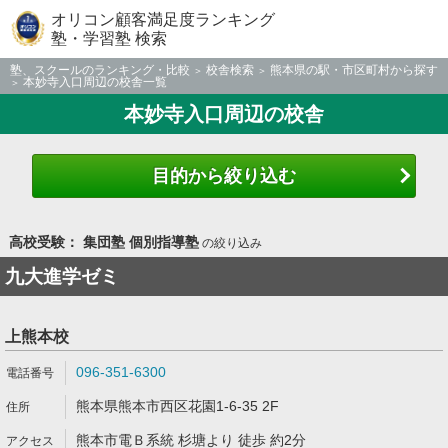
オリコン顧客満足度ランキング
塾・学習塾 検索
塾、スクールのランキング・比較
校舎検索
熊本県の駅・市区町村から探す
本妙寺入口周辺の校舎一覧
本妙寺入口周辺の校舎
目的から絞り込む
高校受験： 集団塾 個別指導塾
の絞り込み
九大進学ゼミ
上熊本校
096-351-6300
熊本県熊本市西区花園1-6-35 2F
熊本市電Ｂ系統 杉塘より 徒歩 約2分