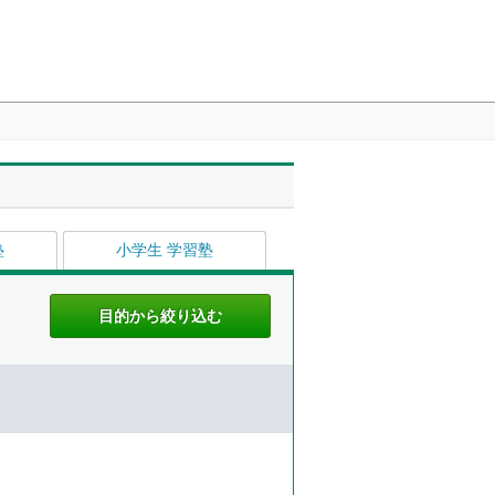
塾
小学生 学習塾