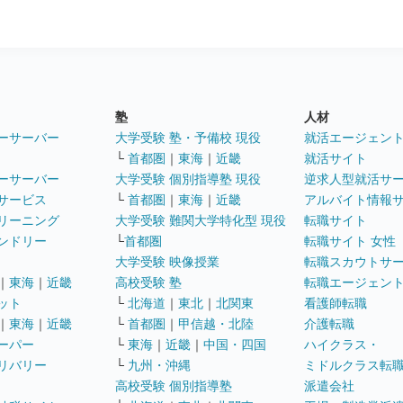
塾
人材
ーサーバー
大学受験 塾・予備校 現役
就活エージェン
└
首都圏
｜
東海
｜
近畿
就活サイト
ーサーバー
大学受験 個別指導塾 現役
逆求人型就活サ
サービス
└
首都圏
｜
東海
｜
近畿
アルバイト情報
リーニング
大学受験 難関大学特化型 現役
転職サイト
ンドリー
└
首都圏
転職サイト 女性
大学受験 映像授業
転職スカウトサ
｜
東海
｜
近畿
高校受験 塾
転職エージェン
ット
└
北海道
｜
東北
｜
北関東
看護師転職
｜
東海
｜
近畿
└
首都圏
｜
甲信越・北陸
介護転職
ーパー
└
東海
｜
近畿
｜
中国・四国
ハイクラス・
リバリー
└
九州・沖縄
ミドルクラス転
高校受験 個別指導塾
派遣会社