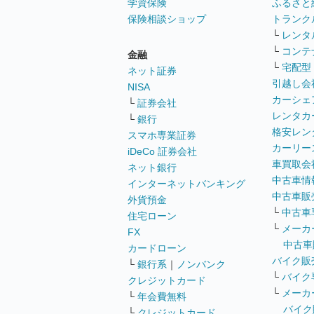
学資保険
ふるさと
保険相談ショップ
トランク
└
レンタ
└
コンテ
金融
└
宅配型
ネット証券
引越し会
NISA
カーシェ
└
証券会社
レンタカ
└
銀行
格安レン
スマホ専業証券
カーリー
iDeCo 証券会社
車買取会
ネット銀行
中古車情
インターネットバンキング
中古車販
外貨預金
└
中古車
住宅ローン
└
メーカ
FX
中古車
カードローン
バイク販
└
銀行系
｜
ノンバンク
└
バイク
クレジットカード
└
メーカ
└
年会費無料
バイク
└
クレジットカード