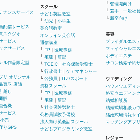
└
管理職向け
スクール
└
若手・一般社
テナンスサービス
子ども英語教室
└
新卒向け
└
幼児
｜
小学生
画配信サービス
英会話教室
真スタジオ
美容
オンライン英会話
サービス
ブライダルエス
通信講座
ックサービス
フェイシャルエ
└
FP
｜
医療事務
ボディエステ
└
宅建
｜
簿記
ナル作品限定型
サロン検索予約
└
TOEIC
｜
社会保険労務士
└
行政書士
｜
ケアマネジャー
プリ オリジナル
└
公務員
｜
ITパスポート
ウエディング
品買取 店舗
資格スクール
ハウスウエディ
引越し
└
FP
｜
医療事務
格安ウエディン
通販
└
宅建
｜
簿記
結婚相談所
複合機
└
社会保険労務士
結婚式場相談カ
サービス
公務員試験予備校
結婚式場情報サ
 小売
法人向け英会話スクール
マッチングアプ
守りGPS
子どもプログラミング教室
レジャー