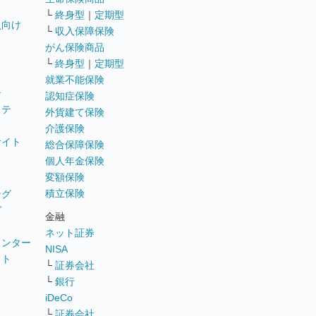
└
終身型
｜
定期型
員向け
└
収入保障保険
がん保険商品
└
終身型
｜
定期型
就業不能保険
テ
認知症保険
ステ
外貨建て保険
介護保険
サイト
総合保障保険
個人年金保険
変額保険
積立保険
ング
グ
金融
ネット証券
ウンター
NISA
イト
└
証券会社
リ
└
銀行
iDeCo
└
証券会社