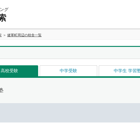
ング
索
索
健軍町周辺の校舎一覧
高校受験
中学受験
中学生 学習
塾