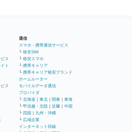
通信
ト
スマホ・携帯通信サービス
└
格安SIM
ービス
└
格安スマホ
サイト
└
携帯キャリア
└
携帯キャリア格安ブランド
ホームルーター
ービス
モバイルデータ通信
ト
プロバイダ
└
北海道
｜
東北
｜
関東
｜
東海
└
甲信越・北陸
｜
近畿
｜
中国
└
四国
｜
九州・沖縄
職
└
広域企業
インターネット回線