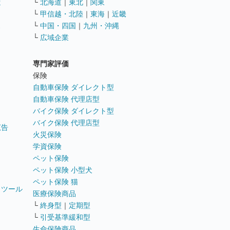
遣
└
北海道
｜
東北
｜
関東
└
甲信越・北陸
｜
東海
｜
近畿
ス
└
中国・四国
｜
九州・沖縄
└
広域企業
専門家評価
ト
保険
自動車保険 ダイレクト型
自動車保険 代理店型
バイク保険 ダイレクト型
バイク保険 代理店型
広告
火災保険
学資保険
ペット保険
ペット保険 小型犬
ペット保険 猫
トツール
医療保険商品
└
終身型
｜
定期型
└
引受基準緩和型
生命保険商品