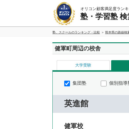
オリコン顧客満足度ランキ
塾・学習塾 検
塾、スクールのランキング・比較
熊本県の路線検
健軍町周辺の校舎
大学受験
集団塾
個別指導
英進館
健軍校