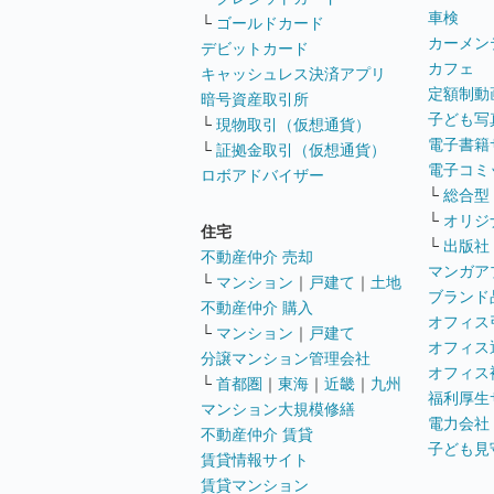
車検
└
ゴールドカード
カーメン
デビットカード
カフェ
キャッシュレス決済アプリ
定額制動
暗号資産取引所
子ども写
└
現物取引（仮想通貨）
電子書籍
└
証拠金取引（仮想通貨）
電子コミ
ロボアドバイザー
└
総合型
└
オリジ
住宅
└
出版社
不動産仲介 売却
マンガア
└
マンション
｜
戸建て
｜
土地
ブランド
不動産仲介 購入
オフィス
└
マンション
｜
戸建て
オフィス
分譲マンション管理会社
オフィス
└
首都圏
｜
東海
｜
近畿
｜
九州
福利厚生
マンション大規模修繕
電力会社
不動産仲介 賃貸
子ども見
賃貸情報サイト
賃貸マンション