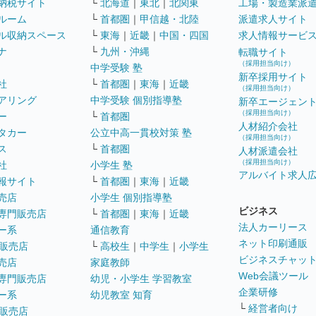
納税サイト
└
北海道
｜
東北
｜
北関東
工場・製造業派
ルーム
└
首都圏
｜
甲信越・北陸
派遣求人サイト
ル収納スペース
└
東海
｜
近畿
｜
中国・四国
求人情報サービ
ナ
└
九州・沖縄
転職サイト
（採用担当向け）
中学受験 塾
新卒採用サイト
社
└
首都圏
｜
東海
｜
近畿
（採用担当向け）
アリング
中学受験 個別指導塾
新卒エージェン
（採用担当向け）
ー
└
首都圏
人材紹介会社
タカー
公立中高一貫校対策 塾
（採用担当向け）
ス
└
首都圏
人材派遣会社
（採用担当向け）
社
小学生 塾
アルバイト求人
報サイト
└
首都圏
｜
東海
｜
近畿
売店
小学生 個別指導塾
ビジネス
専門販売店
└
首都圏
｜
東海
｜
近畿
法人カーリース
ー系
通信教育
ネット印刷通販
販売店
└
高校生
｜
中学生
｜
小学生
ビジネスチャッ
売店
家庭教師
Web会議ツール
専門販売店
幼児・小学生 学習教室
企業研修
ー系
幼児教室 知育
└
経営者向け
販売店