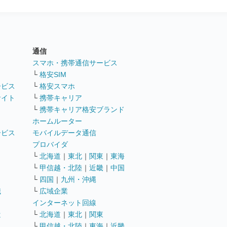
通信
ト
スマホ・携帯通信サービス
└
格安SIM
ービス
└
格安スマホ
サイト
└
携帯キャリア
└
携帯キャリア格安ブランド
ホームルーター
ービス
モバイルデータ通信
ト
プロバイダ
└
北海道
｜
東北
｜
関東
｜
東海
└
甲信越・北陸
｜
近畿
｜
中国
└
四国
｜
九州・沖縄
職
└
広域企業
インターネット回線
遣
└
北海道
｜
東北
｜
関東
└
甲信越・北陸
｜
東海
｜
近畿