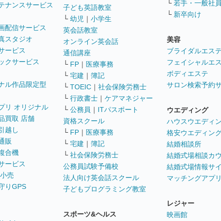
└
若手・一般社
テナンスサービス
子ども英語教室
└
新卒向け
└
幼児
｜
小学生
画配信サービス
英会話教室
真スタジオ
美容
オンライン英会話
サービス
ブライダルエス
通信講座
ックサービス
フェイシャルエ
└
FP
｜
医療事務
ボディエステ
└
宅建
｜
簿記
ナル作品限定型
サロン検索予約
└
TOEIC
｜
社会保険労務士
└
行政書士
｜
ケアマネジャー
プリ オリジナル
└
公務員
｜
ITパスポート
ウエディング
品買取 店舗
資格スクール
ハウスウエディ
引越し
└
FP
｜
医療事務
格安ウエディン
通販
└
宅建
｜
簿記
結婚相談所
複合機
└
社会保険労務士
結婚式場相談カ
サービス
公務員試験予備校
結婚式場情報サ
 小売
法人向け英会話スクール
マッチングアプ
守りGPS
子どもプログラミング教室
レジャー
スポーツ&ヘルス
映画館