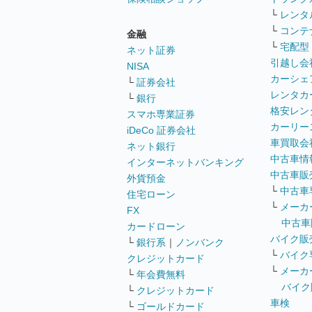
└
レンタ
└
コンテ
金融
└
宅配型
ネット証券
引越し会
NISA
カーシェ
└
証券会社
レンタカ
└
銀行
格安レン
スマホ専業証券
カーリー
iDeCo 証券会社
車買取会
ネット銀行
中古車情
インターネットバンキング
中古車販
外貨預金
└
中古車
住宅ローン
└
メーカ
FX
中古車
カードローン
バイク販
└
銀行系
｜
ノンバンク
└
バイク
クレジットカード
└
メーカ
└
年会費無料
バイク
└
クレジットカード
車検
└
ゴールドカード