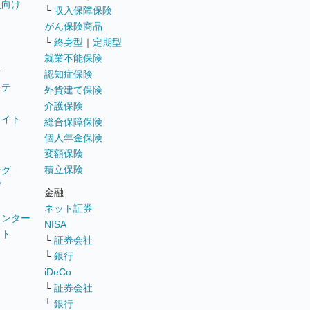
員向け
└
収入保障保険
がん保険商品
└
終身型
｜
定期型
就業不能保険
テ
認知症保険
ステ
外貨建て保険
介護保険
サイト
総合保障保険
個人年金保険
変額保険
積立保険
ング
グ
金融
ネット証券
ウンター
NISA
イト
└
証券会社
リ
└
銀行
iDeCo
└
証券会社
└
銀行