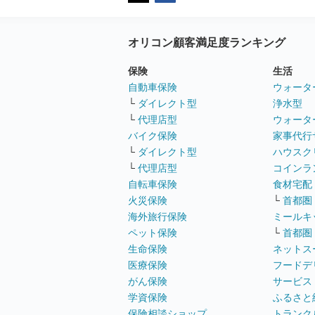
オリコン顧客満足度ランキング
保険
生活
自動車保険
ウォータ
└
ダイレクト型
浄水型
└
代理店型
ウォータ
バイク保険
家事代行
└
ダイレクト型
ハウスク
└
代理店型
コインラ
自転車保険
食材宅配
火災保険
└
首都圏
海外旅行保険
ミールキ
ペット保険
└
首都圏
生命保険
ネットス
医療保険
フードデ
がん保険
サービス
学資保険
ふるさと
保険相談ショップ
トランク