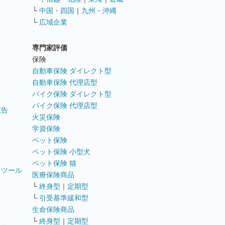
ス
└
中国・四国
｜
九州・沖縄
└
広域企業
専門家評価
ト
保険
自動車保険 ダイレクト型
自動車保険 代理店型
バイク保険 ダイレクト型
バイク保険 代理店型
広告
火災保険
学資保険
ペット保険
ペット保険 小型犬
ペット保険 猫
トツール
医療保険商品
└
終身型
｜
定期型
└
引受基準緩和型
生命保険商品
└
終身型
｜
定期型