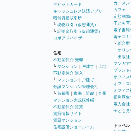
カーメン
デビットカード
カフェ
キャッシュレス決済アプリ
定額制動
暗号資産取引所
子ども写
└
現物取引（仮想通貨）
電子書籍
└
証拠金取引（仮想通貨）
電子コミ
ロボアドバイザー
└
総合型
└
オリジ
住宅
└
出版社
不動産仲介 売却
マンガア
└
マンション
｜
戸建て
｜
土地
ブランド
不動産仲介 購入
オフィス
└
マンション
｜
戸建て
オフィス
分譲マンション管理会社
オフィス
└
首都圏
｜
東海
｜
近畿
｜
九州
福利厚生
マンション大規模修繕
電力会社
不動産仲介 賃貸
子ども見
賃貸情報サイト
賃貸マンション
トラベル
住宅設備ショールーム