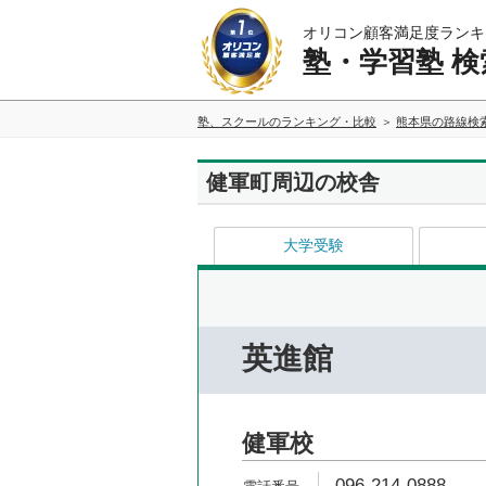
オリコン顧客満足度ランキ
塾・学習塾 検
塾、スクールのランキング・比較
熊本県の路線検
健軍町周辺の校舎
大学受験
英進館
健軍校
096-214-0888