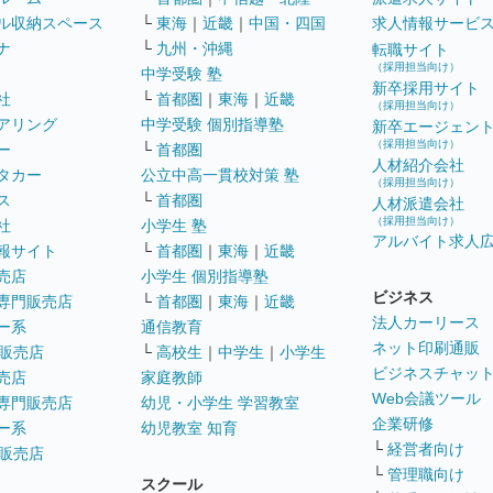
ル収納スペース
└
東海
｜
近畿
｜
中国・四国
求人情報サービ
ナ
└
九州・沖縄
転職サイト
（採用担当向け）
中学受験 塾
新卒採用サイト
社
└
首都圏
｜
東海
｜
近畿
（採用担当向け）
アリング
中学受験 個別指導塾
新卒エージェン
（採用担当向け）
ー
└
首都圏
人材紹介会社
タカー
公立中高一貫校対策 塾
（採用担当向け）
ス
└
首都圏
人材派遣会社
（採用担当向け）
社
小学生 塾
アルバイト求人
報サイト
└
首都圏
｜
東海
｜
近畿
売店
小学生 個別指導塾
ビジネス
専門販売店
└
首都圏
｜
東海
｜
近畿
法人カーリース
ー系
通信教育
ネット印刷通販
販売店
└
高校生
｜
中学生
｜
小学生
ビジネスチャッ
売店
家庭教師
Web会議ツール
専門販売店
幼児・小学生 学習教室
企業研修
ー系
幼児教室 知育
└
経営者向け
販売店
└
管理職向け
スクール