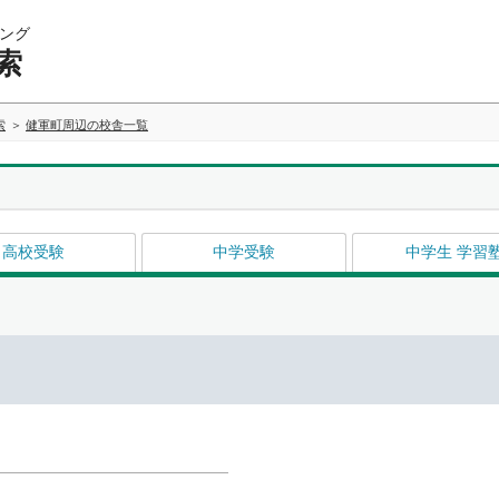
ング
索
索
健軍町周辺の校舎一覧
高校受験
中学受験
中学生 学習