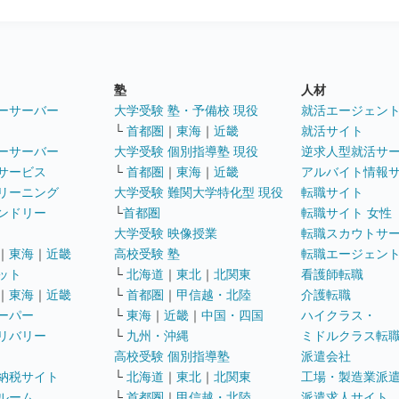
塾
人材
ーサーバー
大学受験 塾・予備校 現役
就活エージェン
└
首都圏
｜
東海
｜
近畿
就活サイト
ーサーバー
大学受験 個別指導塾 現役
逆求人型就活サ
サービス
└
首都圏
｜
東海
｜
近畿
アルバイト情報
リーニング
大学受験 難関大学特化型 現役
転職サイト
ンドリー
└
首都圏
転職サイト 女性
大学受験 映像授業
転職スカウトサ
｜
東海
｜
近畿
高校受験 塾
転職エージェン
ット
└
北海道
｜
東北
｜
北関東
看護師転職
｜
東海
｜
近畿
└
首都圏
｜
甲信越・北陸
介護転職
ーパー
└
東海
｜
近畿
｜
中国・四国
ハイクラス・
リバリー
└
九州・沖縄
ミドルクラス転
高校受験 個別指導塾
派遣会社
納税サイト
└
北海道
｜
東北
｜
北関東
工場・製造業派
ルーム
└
首都圏
｜
甲信越・北陸
派遣求人サイト