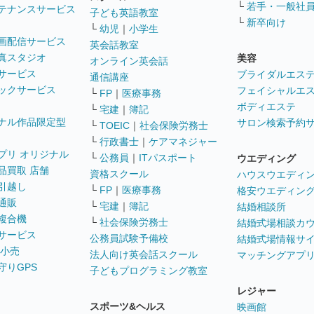
└
若手・一般社
テナンスサービス
子ども英語教室
└
新卒向け
└
幼児
｜
小学生
画配信サービス
英会話教室
真スタジオ
美容
オンライン英会話
サービス
ブライダルエス
通信講座
ックサービス
フェイシャルエ
└
FP
｜
医療事務
ボディエステ
└
宅建
｜
簿記
ナル作品限定型
サロン検索予約
└
TOEIC
｜
社会保険労務士
└
行政書士
｜
ケアマネジャー
プリ オリジナル
└
公務員
｜
ITパスポート
ウエディング
品買取 店舗
資格スクール
ハウスウエディ
引越し
└
FP
｜
医療事務
格安ウエディン
通販
└
宅建
｜
簿記
結婚相談所
複合機
└
社会保険労務士
結婚式場相談カ
サービス
公務員試験予備校
結婚式場情報サ
 小売
法人向け英会話スクール
マッチングアプ
守りGPS
子どもプログラミング教室
レジャー
スポーツ&ヘルス
映画館