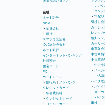
保険相談ショップ
トランク
└
レンタ
└
コンテ
金融
└
宅配型
ネット証券
引越し会
NISA
カーシェ
└
証券会社
レンタカ
└
銀行
格安レン
スマホ専業証券
カーリー
iDeCo 証券会社
車買取会
ネット銀行
中古車情
インターネットバンキング
中古車販
外貨預金
└
中古車
住宅ローン
└
メーカ
FX
中古車
カードローン
バイク販
└
銀行系
｜
ノンバンク
└
バイク
クレジットカード
└
メーカ
└
年会費無料
バイク
└
クレジットカード
車検
└
ゴールドカード