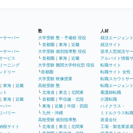
塾
人材
ーサーバー
大学受験 塾・予備校 現役
就活エージェン
└
首都圏
｜
東海
｜
近畿
就活サイト
ーサーバー
大学受験 個別指導塾 現役
逆求人型就活サ
サービス
└
首都圏
｜
東海
｜
近畿
アルバイト情報
リーニング
大学受験 難関大学特化型 現役
転職サイト
ンドリー
└
首都圏
転職サイト 女性
大学受験 映像授業
転職スカウトサ
｜
東海
｜
近畿
高校受験 塾
転職エージェン
ット
└
北海道
｜
東北
｜
北関東
看護師転職
｜
東海
｜
近畿
└
首都圏
｜
甲信越・北陸
介護転職
ーパー
└
東海
｜
近畿
｜
中国・四国
ハイクラス・
リバリー
└
九州・沖縄
ミドルクラス転
高校受験 個別指導塾
派遣会社
納税サイト
└
北海道
｜
東北
｜
北関東
工場・製造業派