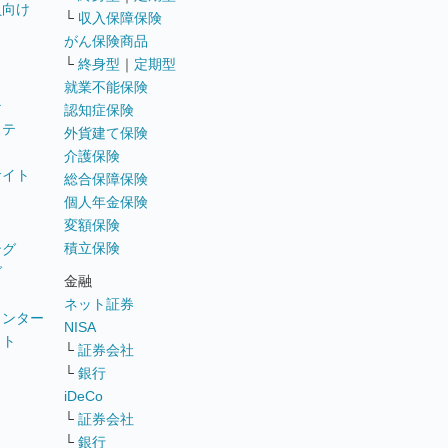
員向け
└
収入保障保険
がん保険商品
└
終身型
｜
定期型
就業不能保険
テ
認知症保険
ステ
外貨建て保険
介護保険
サイト
総合保障保険
個人年金保険
変額保険
積立保険
ング
グ
金融
ネット証券
ウンター
NISA
イト
└
証券会社
リ
└
銀行
iDeCo
└
証券会社
└
銀行