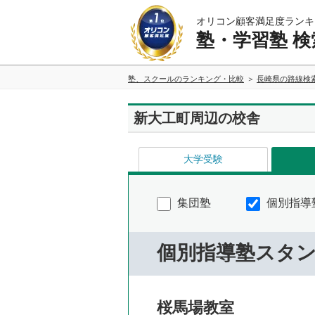
オリコン顧客満足度ランキ
塾・学習塾 検
塾、スクールのランキング・比較
長崎県の路線検
新大工町周辺の校舎
大学受験
集団塾
個別指導
個別指導塾スタ
桜馬場教室