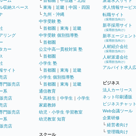
ルーム
└
首都圏
｜
甲信越・北陸
派遣求人サイト
ル収納スペース
└
東海
｜
近畿
｜
中国・四国
求人情報サービ
ナ
└
九州・沖縄
転職サイト
（採用担当向け）
中学受験 塾
新卒採用サイト
社
└
首都圏
｜
東海
｜
近畿
（採用担当向け）
アリング
中学受験 個別指導塾
新卒エージェン
（採用担当向け）
ー
└
首都圏
人材紹介会社
タカー
公立中高一貫校対策 塾
（採用担当向け）
ス
└
首都圏
人材派遣会社
（採用担当向け）
社
小学生 塾
アルバイト求人
報サイト
└
首都圏
｜
東海
｜
近畿
売店
小学生 個別指導塾
ビジネス
専門販売店
└
首都圏
｜
東海
｜
近畿
法人カーリース
ー系
通信教育
ネット印刷通販
販売店
└
高校生
｜
中学生
｜
小学生
ビジネスチャッ
売店
家庭教師
Web会議ツール
専門販売店
幼児・小学生 学習教室
企業研修
ー系
幼児教室 知育
└
経営者向け
販売店
└
管理職向け
スクール