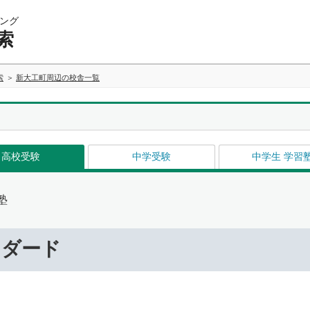
ング
索
索
新大工町周辺の校舎一覧
高校受験
中学受験
中学生 学習
塾
ンダード