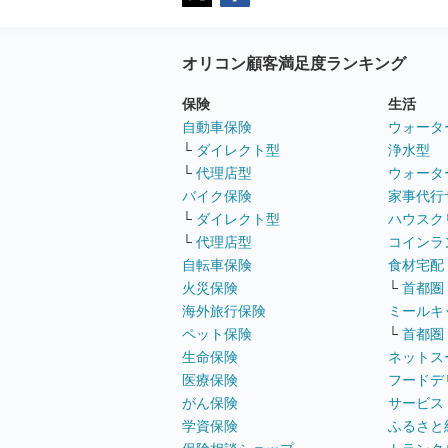
オリコン顧客満足度ランキング
保険
生活
自動車保険
ウォータ
└
ダイレクト型
浄水型
└
代理店型
ウォータ
バイク保険
家事代行
└
ダイレクト型
ハウスク
└
代理店型
コインラ
自転車保険
食材宅配
火災保険
└
首都圏
海外旅行保険
ミールキ
ペット保険
└
首都圏
生命保険
ネットス
医療保険
フードデ
がん保険
サービス
学資保険
ふるさと