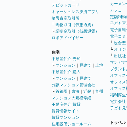
カーメン
デビットカード
カフェ
キャッシュレス決済アプリ
定額制動
暗号資産取引所
子ども写
└
現物取引（仮想通貨）
電子書籍
└
証拠金取引（仮想通貨）
電子コミ
ロボアドバイザー
└
総合型
└
オリジ
住宅
└
出版社
不動産仲介 売却
マンガア
└
マンション
｜
戸建て
｜
土地
ブランド
不動産仲介 購入
オフィス
└
マンション
｜
戸建て
オフィス
分譲マンション管理会社
オフィス
└
首都圏
｜
東海
｜
近畿
｜
九州
福利厚生
マンション大規模修繕
電力会社
不動産仲介 賃貸
子ども見
賃貸情報サイト
賃貸マンション
トラベル
住宅設備ショールーム