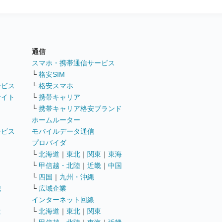
通信
ト
スマホ・携帯通信サービス
└
格安SIM
ービス
└
格安スマホ
サイト
└
携帯キャリア
└
携帯キャリア格安ブランド
ホームルーター
ービス
モバイルデータ通信
ト
プロバイダ
└
北海道
｜
東北
｜
関東
｜
東海
└
甲信越・北陸
｜
近畿
｜
中国
└
四国
｜
九州・沖縄
職
└
広域企業
インターネット回線
遣
└
北海道
｜
東北
｜
関東