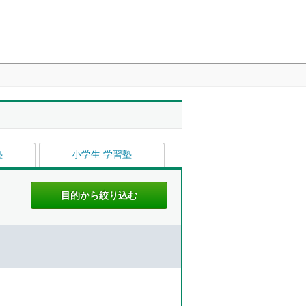
塾
小学生 学習塾