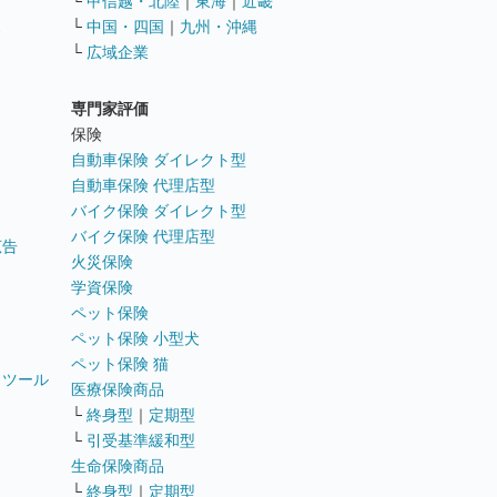
└
甲信越・北陸
｜
東海
｜
近畿
ス
└
中国・四国
｜
九州・沖縄
└
広域企業
専門家評価
ト
保険
自動車保険 ダイレクト型
自動車保険 代理店型
バイク保険 ダイレクト型
バイク保険 代理店型
広告
火災保険
学資保険
ペット保険
ペット保険 小型犬
ペット保険 猫
トツール
医療保険商品
└
終身型
｜
定期型
└
引受基準緩和型
生命保険商品
└
終身型
｜
定期型