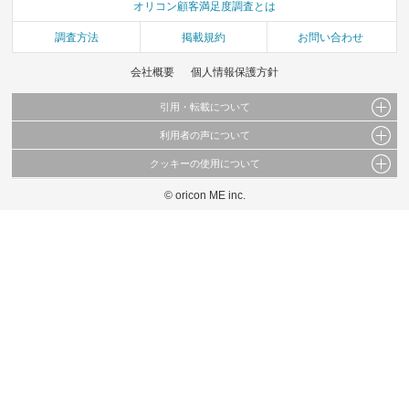
オリコン顧客満足度調査とは
調査方法
掲載規約
お問い合わせ
会社概要
個人情報保護方針
引用・転載について
利用者の声について
当サイトで公開されている情報（文字、写真、イラスト、画像データ等）及びこれらの配
置・編集および構造などについての著作権は株式会社oricon MEに帰属しております。
クッキーの使用について
当サイトに掲載している内容はすべてサービスの利用者が提出された見解・感想です。
これらの情報を権利者の許可なく無断転載・複製などの二次利用を行うことは固く禁じて
弊社が内容について正確性を含め一切保証するものではありません。
おります。
© oricon ME inc.
このサイトでは Cookie を使用して、ユーザーに合わせたコンテンツや広告の表示、ソー
弊社の見解・ 意見ではないことをご理解いただいた上でご覧ください。
シャル メディア機能の提供、広告の表示回数やクリック数の測定を行っています。
また、ユーザーによるサイトの利用状況についても情報を収集し、ソーシャル メディア
や広告配信、データ解析の各パートナーに提供しています。
各パートナーは、この情報とユーザーが各パートナーに提供した他の情報や、ユーザーが
各パートナーのサービスを使用したときに収集した他の情報を組み合わせて使用すること
があります。