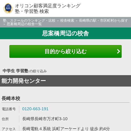
オリコン顧客満足度ランキング
塾・学習塾 検索
塾、スクールのランキング・比較
校舎検索
長崎県の駅・市区町村から探す
思案橋周辺の校舎一覧
思案橋周辺の校舎
目的から絞り込む
中学生 学習塾
の絞り込み
能力開発センター
長崎本校
0120-663-191
長崎県長崎市万才町3-10
長崎電軌４系統 浜町アーケードより 徒歩 約4分