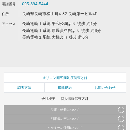
095-894-5444
長崎県長崎市松山町4-32 長崎第一ビル4F
長崎電軌１系統 平和公園より 徒歩 約1分
長崎電軌１系統 原爆資料館より 徒歩 約6分
長崎電軌１系統 大橋より 徒歩 約6分
オリコン顧客満足度調査とは
調査方法
掲載規約
お問い合わせ
会社概要
個人情報保護方針
引用・転載について
利用者の声について
当サイトで公開されている情報（文字、写真、イラスト、画像データ等）及びこれらの配
置・編集および構造などについての著作権は株式会社oricon MEに帰属しております。
クッキーの使用について
当サイトに掲載している内容はすべてサービスの利用者が提出された見解・感想です。