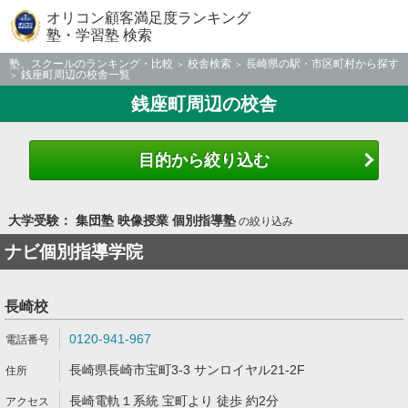
オリコン顧客満足度ランキング
塾・学習塾 検索
塾、スクールのランキング・比較
校舎検索
長崎県の駅・市区町村から探す
銭座町周辺の校舎一覧
銭座町周辺の校舎
目的から絞り込む
大学受験： 集団塾 映像授業 個別指導塾
の絞り込み
ナビ個別指導学院
長崎校
0120-941-967
長崎県長崎市宝町3-3 サンロイヤル21-2F
長崎電軌１系統 宝町より 徒歩 約2分