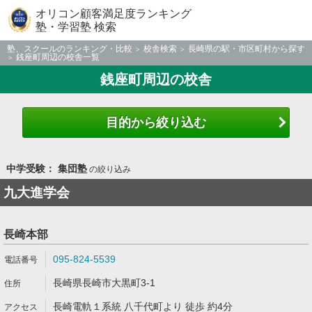
オリコン顧客満足度ランキング
塾・学習塾 検索
塾、スクールのランキング・比較
校舎検索
長崎県の駅・市区町村から探す
銭座町周辺の校舎一覧
銭座町周辺の校舎
目的から絞り込む
中学受験： 集団塾
の絞り込み
九大進学会
長崎本部
095-824-5539
長崎県長崎市大黒町3-1
長崎電軌１系統 八千代町より 徒歩 約4分