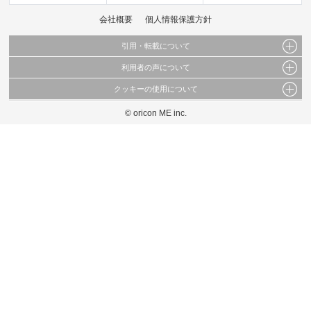
会社概要
個人情報保護方針
引用・転載について
利用者の声について
当サイトで公開されている情報（文字、写真、イラスト、画像データ等）及びこれらの配
置・編集および構造などについての著作権は株式会社oricon MEに帰属しております。
クッキーの使用について
当サイトに掲載している内容はすべてサービスの利用者が提出された見解・感想です。
これらの情報を権利者の許可なく無断転載・複製などの二次利用を行うことは固く禁じて
弊社が内容について正確性を含め一切保証するものではありません。
おります。
© oricon ME inc.
このサイトでは Cookie を使用して、ユーザーに合わせたコンテンツや広告の表示、ソー
弊社の見解・ 意見ではないことをご理解いただいた上でご覧ください。
シャル メディア機能の提供、広告の表示回数やクリック数の測定を行っています。
また、ユーザーによるサイトの利用状況についても情報を収集し、ソーシャル メディア
や広告配信、データ解析の各パートナーに提供しています。
各パートナーは、この情報とユーザーが各パートナーに提供した他の情報や、ユーザーが
各パートナーのサービスを使用したときに収集した他の情報を組み合わせて使用すること
があります。