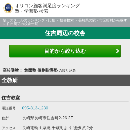
オリコン顧客満足度ランキング
塾・学習塾 検索
塾、スクールのランキング・比較
校舎検索
長崎県の駅・市区町村から探す
住吉周辺の校舎一覧
住吉周辺の校舎
目的から絞り込む
高校受験： 集団塾 個別指導塾
の絞り込み
全教研
住吉教室
095-813-1230
長崎県長崎市住吉町2-26 2F
長崎電軌１系統 千歳町より 徒歩 約2分