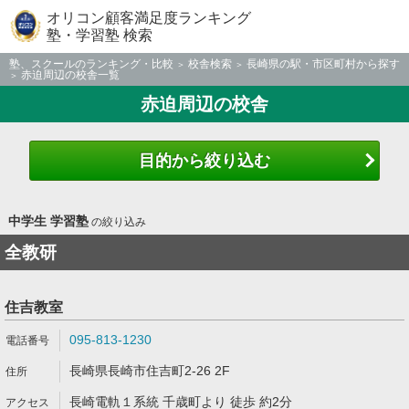
オリコン顧客満足度ランキング
塾・学習塾 検索
塾、スクールのランキング・比較
校舎検索
長崎県の駅・市区町村から探す
赤迫周辺の校舎一覧
赤迫周辺の校舎
目的から絞り込む
中学生 学習塾
の絞り込み
全教研
住吉教室
095-813-1230
長崎県長崎市住吉町2-26 2F
長崎電軌１系統 千歳町より 徒歩 約2分