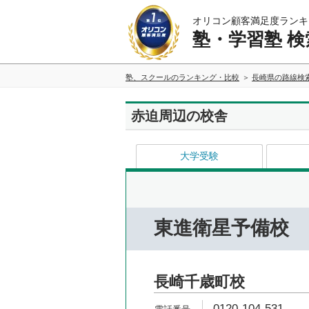
オリコン顧客満足度ランキ
塾・学習塾 検
塾、スクールのランキング・比較
長崎県の路線検
赤迫周辺の校舎
大学受験
東進衛星予備校
長崎千歳町校
0120-104-531