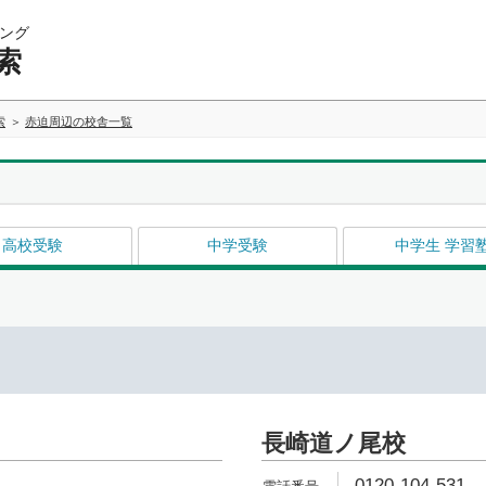
ング
索
索
赤迫周辺の校舎一覧
高校受験
中学受験
中学生 学習
長崎道ノ尾校
0120-104-531