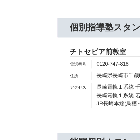
個別指導塾スタ
チトセピア前教室
0120-747-818
長崎県長崎市千歳町
長崎電軌１系統 千
長崎電軌１系統 若
JR長崎本線(鳥栖～