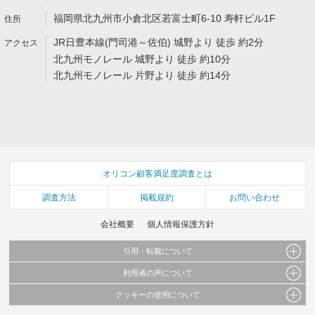
福岡県北九州市小倉北区若富士町6-10 寿軒ビル1F
JR日豊本線(門司港～佐伯) 城野より 徒歩 約2分
北九州モノレール 城野より 徒歩 約10分
北九州モノレール 片野より 徒歩 約14分
オリコン顧客満足度調査とは
調査方法
掲載規約
お問い合わせ
会社概要
個人情報保護方針
引用・転載について
利用者の声について
当サイトで公開されている情報（文字、写真、イラスト、画像データ等）及びこれらの配
置・編集および構造などについての著作権は株式会社oricon MEに帰属しております。
クッキーの使用について
当サイトに掲載している内容はすべてサービスの利用者が提出された見解・感想です。
これらの情報を権利者の許可なく無断転載・複製などの二次利用を行うことは固く禁じて
弊社が内容について正確性を含め一切保証するものではありません。
おります。