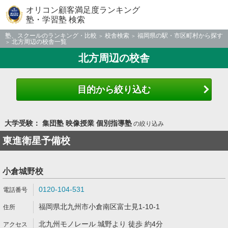
オリコン顧客満足度ランキング
塾・学習塾 検索
塾、スクールのランキング・比較
校舎検索
福岡県の駅・市区町村から探す
北方周辺の校舎一覧
北方周辺の校舎
目的から絞り込む
大学受験： 集団塾 映像授業 個別指導塾
の絞り込み
東進衛星予備校
小倉城野校
0120-104-531
福岡県北九州市小倉南区富士見1-10-1
北九州モノレール 城野より 徒歩 約4分