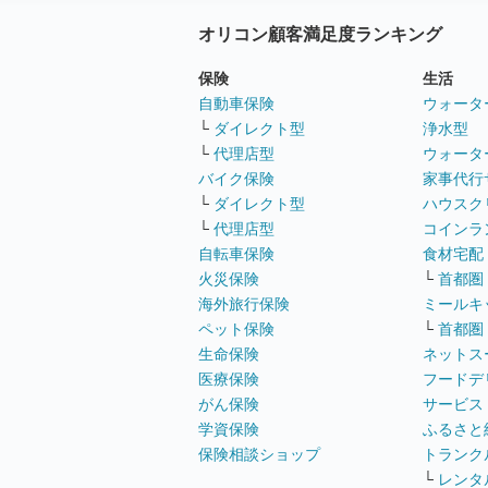
オリコン顧客満足度ランキング
保険
生活
自動車保険
ウォータ
└
ダイレクト型
浄水型
└
代理店型
ウォータ
バイク保険
家事代行
└
ダイレクト型
ハウスク
└
代理店型
コインラ
自転車保険
食材宅配
火災保険
└
首都圏
海外旅行保険
ミールキ
ペット保険
└
首都圏
生命保険
ネットス
医療保険
フードデ
がん保険
サービス
学資保険
ふるさと
保険相談ショップ
トランク
└
レンタ