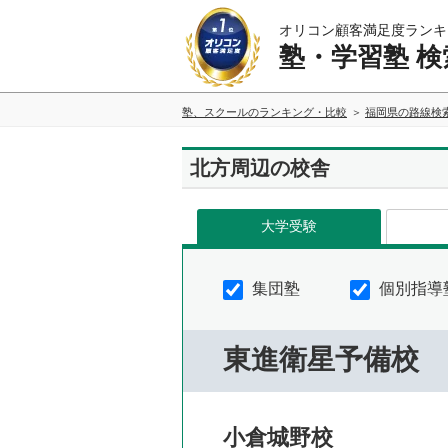
オリコン顧客満足度ランキ
塾・学習塾 検
塾、スクールのランキング・比較
福岡県の路線検
北方周辺の校舎
大学受験
集団塾
個別指導
東進衛星予備校
小倉城野校