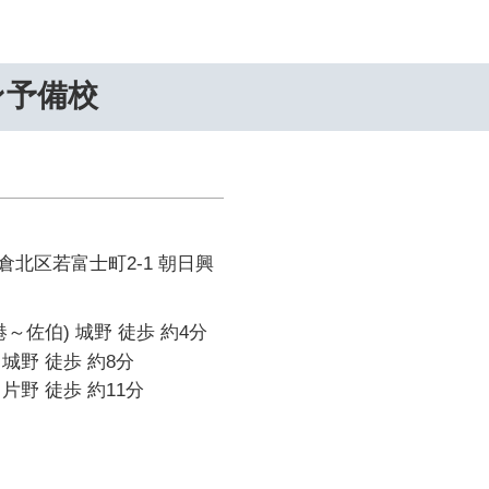
ン予備校
北区若富士町2-1 朝日興
～佐伯) 城野 徒歩 約4分
城野 徒歩 約8分
片野 徒歩 約11分