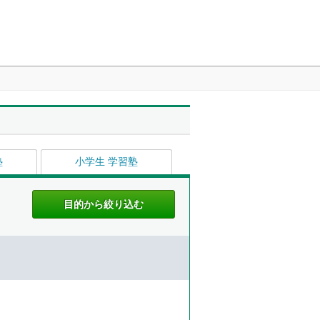
塾
小学生 学習塾