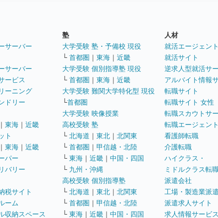
塾
人材
ーサーバー
大学受験 塾・予備校 現役
就活エージェン
└
首都圏
｜
東海
｜
近畿
就活サイト
ーサーバー
大学受験 個別指導塾 現役
逆求人型就活サ
サービス
└
首都圏
｜
東海
｜
近畿
アルバイト情報
リーニング
大学受験 難関大学特化型 現役
転職サイト
ンドリー
└
首都圏
転職サイト 女性
大学受験 映像授業
転職スカウトサ
｜
東海
｜
近畿
高校受験 塾
転職エージェン
ット
└
北海道
｜
東北
｜
北関東
看護師転職
｜
東海
｜
近畿
└
首都圏
｜
甲信越・北陸
介護転職
ーパー
└
東海
｜
近畿
｜
中国・四国
ハイクラス・
リバリー
└
九州・沖縄
ミドルクラス転
高校受験 個別指導塾
派遣会社
納税サイト
└
北海道
｜
東北
｜
北関東
工場・製造業派
ルーム
└
首都圏
｜
甲信越・北陸
派遣求人サイト
ル収納スペース
└
東海
｜
近畿
｜
中国・四国
求人情報サービ