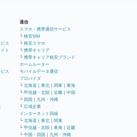
通信
ト
スマホ・携帯通信サービス
└
格安SIM
ービス
└
格安スマホ
サイト
└
携帯キャリア
└
携帯キャリア格安ブランド
ホームルーター
ービス
モバイルデータ通信
ト
プロバイダ
└
北海道
｜
東北
｜
関東
｜
東海
└
甲信越・北陸
｜
近畿
｜
中国
└
四国
｜
九州・沖縄
職
└
広域企業
インターネット回線
遣
└
北海道
｜
東北
｜
関東
└
甲信越・北陸
｜
東海
｜
近畿
ス
└
中国・四国
｜
九州・沖縄