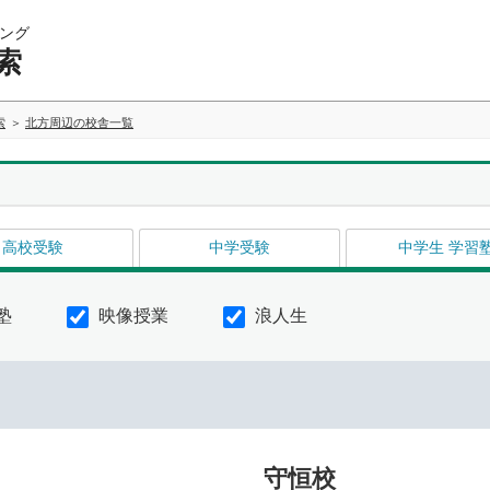
ング
索
索
北方周辺の校舎一覧
高校受験
中学受験
中学生 学習
塾
映像授業
浪人生
守恒校