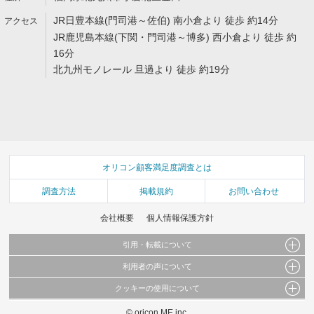
JR日豊本線(門司港～佐伯) 南小倉より 徒歩 約14分
JR鹿児島本線(下関・門司港～博多) 西小倉より 徒歩 約
16分
北九州モノレール 旦過より 徒歩 約19分
オリコン顧客満足度調査とは
調査方法
掲載規約
お問い合わせ
会社概要
個人情報保護方針
引用・転載について
利用者の声について
当サイトで公開されている情報（文字、写真、イラスト、画像データ等）及びこれらの配
置・編集および構造などについての著作権は株式会社oricon MEに帰属しております。
クッキーの使用について
当サイトに掲載している内容はすべてサービスの利用者が提出された見解・感想です。
これらの情報を権利者の許可なく無断転載・複製などの二次利用を行うことは固く禁じて
弊社が内容について正確性を含め一切保証するものではありません。
おります。
© oricon ME inc.
このサイトでは Cookie を使用して、ユーザーに合わせたコンテンツや広告の表示、ソー