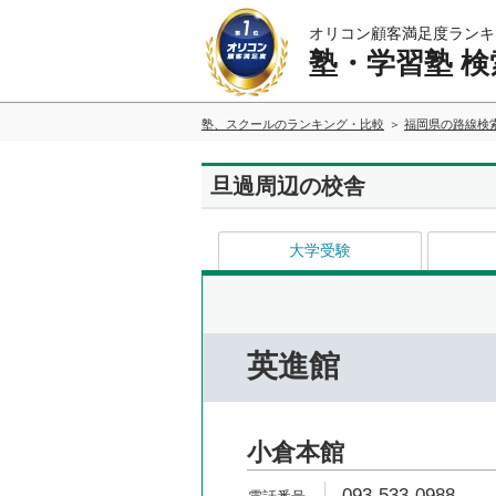
オリコン顧客満足度ランキ
塾・学習塾 検
塾、スクールのランキング・比較
福岡県の路線検
旦過周辺の校舎
大学受験
英進館
小倉本館
093-533-0988