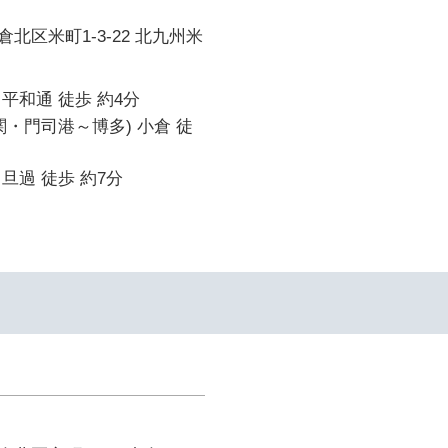
北区米町1-3-22 北九州米
平和通 徒歩 約4分
関・門司港～博多) 小倉 徒
旦過 徒歩 約7分