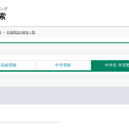
ング
索
索
旦過周辺の校舎一覧
高校受験
中学受験
中学生 学習