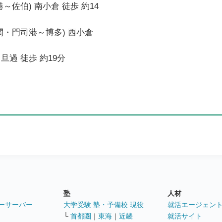
～佐伯) 南小倉 徒歩 約14
関・門司港～博多) 西小倉
旦過 徒歩 約19分
塾
人材
ーサーバー
大学受験 塾・予備校 現役
就活エージェン
└
首都圏
｜
東海
｜
近畿
就活サイト