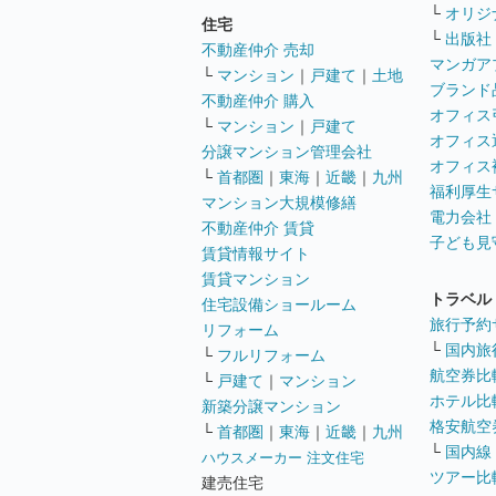
└
オリジ
住宅
└
出版社
不動産仲介 売却
マンガア
└
マンション
｜
戸建て
｜
土地
ブランド
不動産仲介 購入
オフィス
└
マンション
｜
戸建て
オフィス
分譲マンション管理会社
オフィス
└
首都圏
｜
東海
｜
近畿
｜
九州
福利厚生
マンション大規模修繕
電力会社
不動産仲介 賃貸
子ども見
賃貸情報サイト
賃貸マンション
トラベル
住宅設備ショールーム
旅行予約
リフォーム
└
国内旅
└
フルリフォーム
航空券比
└
戸建て
｜
マンション
ホテル比
新築分譲マンション
格安航空券
└
首都圏
｜
東海
｜
近畿
｜
九州
└
国内線
ハウスメーカー 注文住宅
ツアー比
建売住宅