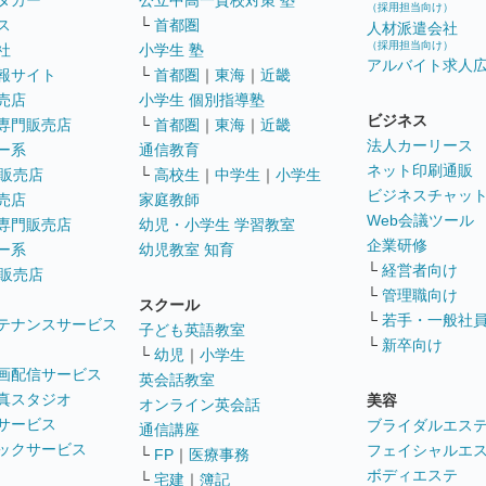
タカー
公立中高一貫校対策 塾
（採用担当向け）
ス
└
首都圏
人材派遣会社
（採用担当向け）
社
小学生 塾
アルバイト求人
報サイト
└
首都圏
｜
東海
｜
近畿
売店
小学生 個別指導塾
ビジネス
専門販売店
└
首都圏
｜
東海
｜
近畿
法人カーリース
ー系
通信教育
ネット印刷通販
販売店
└
高校生
｜
中学生
｜
小学生
ビジネスチャッ
売店
家庭教師
Web会議ツール
専門販売店
幼児・小学生 学習教室
企業研修
ー系
幼児教室 知育
└
経営者向け
販売店
└
管理職向け
スクール
└
若手・一般社
テナンスサービス
子ども英語教室
└
新卒向け
└
幼児
｜
小学生
画配信サービス
英会話教室
真スタジオ
美容
オンライン英会話
サービス
ブライダルエス
通信講座
ックサービス
フェイシャルエ
└
FP
｜
医療事務
ボディエステ
└
宅建
｜
簿記