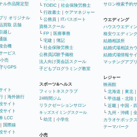
ナル作品限定型
サロン検索予約
└
TOEIC
｜
社会保険労務士
└
行政書士
｜
ケアマネジャー
プリ オリジナル
└
公務員
｜
ITパスポート
ウエディング
品買取 店舗
資格スクール
ハウスウエディ
引越し
└
FP
｜
医療事務
格安ウエディン
通販
└
宅建
｜
簿記
結婚相談所
複合機
└
社会保険労務士
結婚式場相談カ
サービス
公務員試験予備校
結婚式場情報サ
 小売
法人向け英会話スクール
マッチングアプ
守りGPS
子どもプログラミング教室
レジャー
スポーツ&ヘルス
映画館
サイト
フィットネスクラブ
└
北海道
｜
東北
行
｜
海外旅行
24時間ジム
└
甲信越・北陸
較サイト
リラクゼーションサロン
└
近畿
｜
中国・
較サイト
キッズスイミングスクール
└
九州・沖縄
｜
 LCC
└
幼児
｜
小学生
カラオケボック
｜
国際線
テーマパーク
較サイト
小売