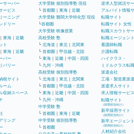
ーサーバー
大学受験 個別指導塾 現役
逆求人型就活サ
サービス
└
首都圏
｜
東海
｜
近畿
アルバイト情報
リーニング
大学受験 難関大学特化型 現役
転職サイト
ンドリー
└
首都圏
転職サイト 女性
大学受験 映像授業
転職スカウトサ
｜
東海
｜
近畿
高校受験 塾
転職エージェン
ット
└
北海道
｜
東北
｜
北関東
看護師転職
｜
東海
｜
近畿
└
首都圏
｜
甲信越・北陸
介護転職
ーパー
└
東海
｜
近畿
｜
中国・四国
ハイクラス・
リバリー
└
九州・沖縄
ミドルクラス転
高校受験 個別指導塾
派遣会社
納税サイト
└
北海道
｜
東北
｜
北関東
工場・製造業派
ルーム
└
首都圏
｜
甲信越・北陸
派遣求人サイト
ル収納スペース
└
東海
｜
近畿
｜
中国・四国
求人情報サービ
ナ
└
九州・沖縄
転職サイト
（採用担当向け）
中学受験 塾
新卒採用サイト
社
└
首都圏
｜
東海
｜
近畿
（採用担当向け）
アリング
中学受験 個別指導塾
新卒エージェン
（採用担当向け）
ー
└
首都圏
人材紹介会社