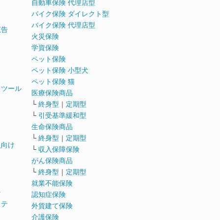
自動車保険 代理店型
バイク保険 ダイレクト型
バイク保険 代理店型
広告
火災保険
学資保険
ペット保険
ペット保険 小型犬
ペット保険 猫
トツール
医療保険商品
└
終身型
｜
定期型
└
引受基準緩和型
生命保険商品
└
終身型
｜
定期型
員向け
└
収入保障保険
がん保険商品
└
終身型
｜
定期型
就業不能保険
テ
認知症保険
ステ
外貨建て保険
介護保険