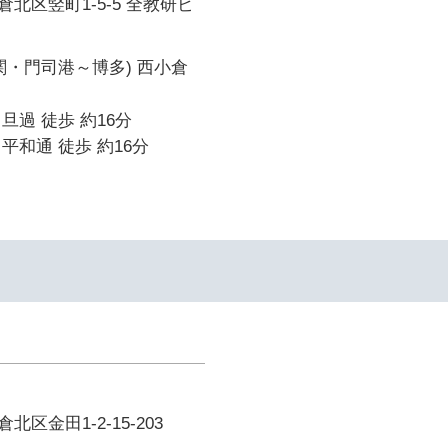
北区竪町1-5-5 全教研ビ
関・門司港～博多) 西小倉
旦過 徒歩 約16分
平和通 徒歩 約16分
区金田1-2-15-203