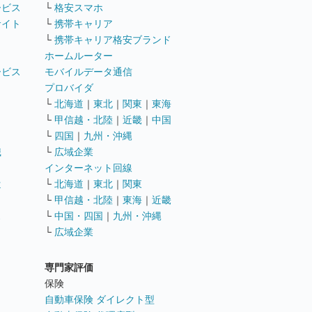
ービス
└
格安スマホ
サイト
└
携帯キャリア
└
携帯キャリア格安ブランド
ホームルーター
ービス
モバイルデータ通信
ト
プロバイダ
└
北海道
｜
東北
｜
関東
｜
東海
└
甲信越・北陸
｜
近畿
｜
中国
└
四国
｜
九州・沖縄
職
└
広域企業
インターネット回線
遣
└
北海道
｜
東北
｜
関東
└
甲信越・北陸
｜
東海
｜
近畿
ス
└
中国・四国
｜
九州・沖縄
└
広域企業
専門家評価
ト
保険
自動車保険 ダイレクト型