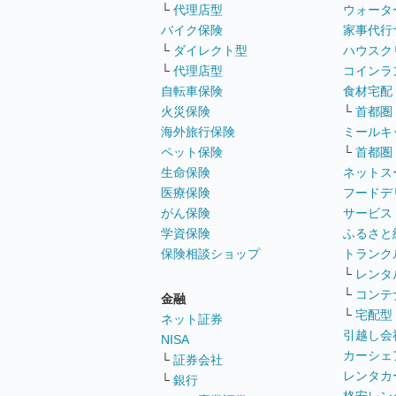
└
代理店型
ウォータ
バイク保険
家事代行
└
ダイレクト型
ハウスク
└
代理店型
コインラ
自転車保険
食材宅配
火災保険
└
首都圏
海外旅行保険
ミールキ
ペット保険
└
首都圏
生命保険
ネットス
医療保険
フードデ
がん保険
サービス
学資保険
ふるさと
保険相談ショップ
トランク
└
レンタ
└
コンテ
金融
└
宅配型
ネット証券
引越し会
NISA
カーシェ
└
証券会社
レンタカ
└
銀行