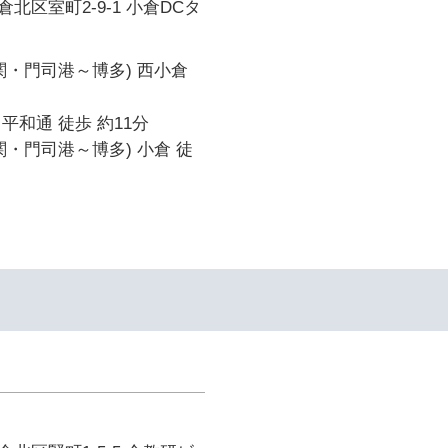
北区室町2-9-1 小倉DCタ
関・門司港～博多) 西小倉
平和通 徒歩 約11分
関・門司港～博多) 小倉 徒