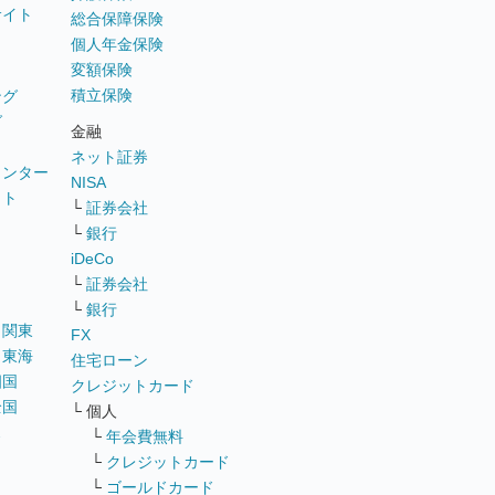
サイト
総合保障保険
個人年金保険
変額保険
積立保険
ング
グ
金融
ネット証券
ウンター
NISA
イト
└
証券会社
リ
└
銀行
iDeCo
└
証券会社
└
銀行
｜
関東
FX
｜
東海
住宅ローン
四国
クレジットカード
全国
└ 個人
ス
└
年会費無料
└
クレジットカード
└
ゴールドカード