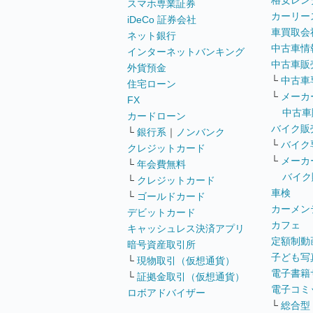
格安レン
スマホ専業証券
カーリー
iDeCo 証券会社
車買取会
ネット銀行
中古車情
インターネットバンキング
中古車販
外貨預金
└
中古車
住宅ローン
└
メーカ
FX
中古車
カードローン
バイク販
└
銀行系
｜
ノンバンク
└
バイク
クレジットカード
└
メーカ
└
年会費無料
バイク
└
クレジットカード
車検
└
ゴールドカード
カーメン
デビットカード
カフェ
キャッシュレス決済アプリ
定額制動
暗号資産取引所
子ども写
└
現物取引（仮想通貨）
電子書籍
└
証拠金取引（仮想通貨）
電子コミ
ロボアドバイザー
└
総合型