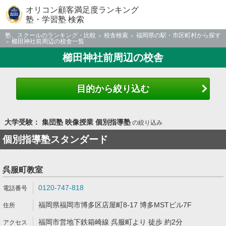
オリコン顧客満足度ランキング
塾・学習塾 検索
塾、スクールのランキング・比較
校舎検索
福岡県の駅・市区町村から探す
櫛田神社前周辺の校舎一覧
櫛田神社前周辺の校舎
目的から絞り込む
大学受験： 集団塾 映像授業 個別指導塾
の絞り込み
個別指導塾スタンダード
呉服町教室
0120-747-818
福岡県福岡市博多区店屋町8-17 博多MSTビル7F
福岡市営地下鉄箱崎線 呉服町より 徒歩 約2分