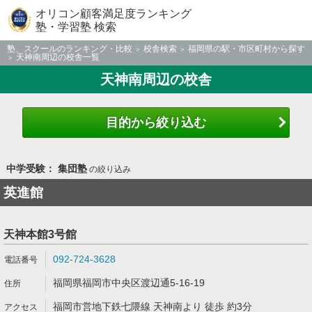
オリコン顧客満足度ランキング
塾・学習塾 検索
塾、スクールのランキング・比較
校舎検索
福岡県の駅・市区町村から探す
天神南周辺の校舎一覧
天神南周辺の校舎
目的から絞り込む
中学受験： 集団塾
の絞り込み
英進館
天神本館3号館
092-724-3628
福岡県福岡市中央区渡辺通5-16-19
福岡市営地下鉄七隈線 天神南より 徒歩 約3分