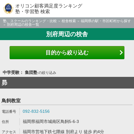
オリコン顧客満足度ランキング
塾・学習塾 検索
塾、スクールのランキング・比較
校舎検索
福岡県の駅・市区町村から探す
別府周辺の校舎一覧
別府周辺の校舎
目的から絞り込む
中学受験： 集団塾
の絞り込み
昴
鳥飼教室
092-832-5156
福岡県福岡市城南区鳥飼5-6-3
福岡市営地下鉄七隈線 別府より 徒歩 約4分