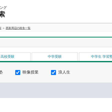
ング
索
索
西新周辺の校舎一覧
高校受験
中学受験
中学生 学習
塾
映像授業
浪人生