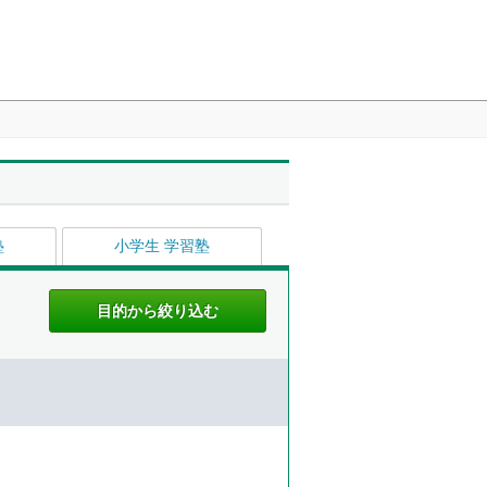
塾
小学生 学習塾