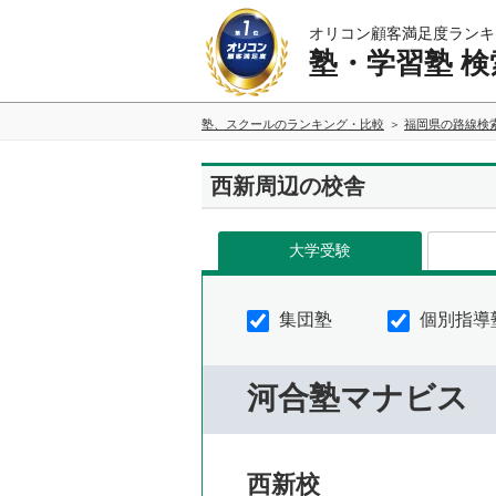
オリコン顧客満足度ランキ
塾・学習塾 検
塾、スクールのランキング・比較
福岡県の路線検
西新周辺の校舎
大学受験
集団塾
個別指導
河合塾マナビス
西新校