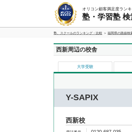
オリコン顧客満足度ランキ
塾・学習塾 検
塾、スクールのランキング・比較
福岡県の路線検
西新周辺の校舎
大学受験
Y-SAPIX
西新校
0120-687-035