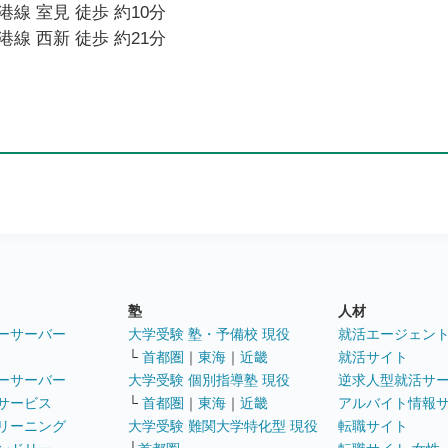
線 室見 徒歩 約10分
線 西新 徒歩 約21分
塾
人材
ーサーバー
大学受験 塾・予備校 現役
就活エージェン
└
首都圏
｜
東海
｜
近畿
就活サイト
ーサーバー
大学受験 個別指導塾 現役
逆求人型就活サ
サービス
└
首都圏
｜
東海
｜
近畿
アルバイト情報
リーニング
大学受験 難関大学特化型 現役
転職サイト