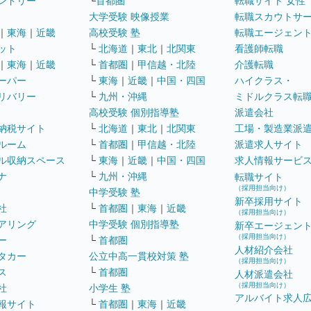
ンドリー
└
首都圏
転職サイト 女性
大学受験 映像授業
転職スカウトサ
｜
東海
｜
近畿
高校受験 塾
転職エージェン
ット
└
北海道
｜
東北
｜
北関東
看護師転職
｜
東海
｜
近畿
└
首都圏
｜
甲信越・北陸
介護転職
ーパー
└
東海
｜
近畿
｜
中国・四国
ハイクラス・
リバリー
└
九州・沖縄
ミドルクラス転
高校受験 個別指導塾
派遣会社
納税サイト
└
北海道
｜
東北
｜
北関東
工場・製造業派
ルーム
└
首都圏
｜
甲信越・北陸
派遣求人サイト
ル収納スペース
└
東海
｜
近畿
｜
中国・四国
求人情報サービ
ナ
└
九州・沖縄
転職サイト
（採用担当向け）
中学受験 塾
新卒採用サイト
社
└
首都圏
｜
東海
｜
近畿
（採用担当向け）
アリング
中学受験 個別指導塾
新卒エージェン
（採用担当向け）
ー
└
首都圏
人材紹介会社
タカー
公立中高一貫校対策 塾
（採用担当向け）
ス
└
首都圏
人材派遣会社
（採用担当向け）
社
小学生 塾
アルバイト求人
報サイト
└
首都圏
｜
東海
｜
近畿