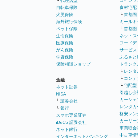
└
代理店型
コインラ
自転車保険
食材宅配
火災保険
└
首都圏
海外旅行保険
ミールキ
ペット保険
└
首都圏
生命保険
ネットス
医療保険
フードデ
がん保険
サービス
学資保険
ふるさと
保険相談ショップ
トランク
└
レンタ
└
コンテ
金融
└
宅配型
ネット証券
引越し会
NISA
カーシェ
└
証券会社
レンタカ
└
銀行
格安レン
スマホ専業証券
カーリー
iDeCo 証券会社
車買取会
ネット銀行
中古車情
インターネットバンキング