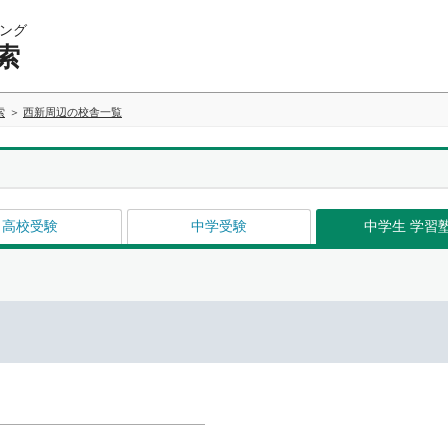
ング
索
索
西新周辺の校舎一覧
高校受験
中学受験
中学生 学習