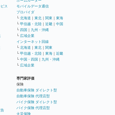
ホームルーター
ービス
モバイルデータ通信
ト
プロバイダ
└
北海道
｜
東北
｜
関東
｜
東海
└
甲信越・北陸
｜
近畿
｜
中国
└
四国
｜
九州・沖縄
職
└
広域企業
インターネット回線
遣
└
北海道
｜
東北
｜
関東
└
甲信越・北陸
｜
東海
｜
近畿
ス
└
中国・四国
｜
九州・沖縄
└
広域企業
専門家評価
ト
保険
自動車保険 ダイレクト型
自動車保険 代理店型
バイク保険 ダイレクト型
バイク保険 代理店型
広告
火災保険