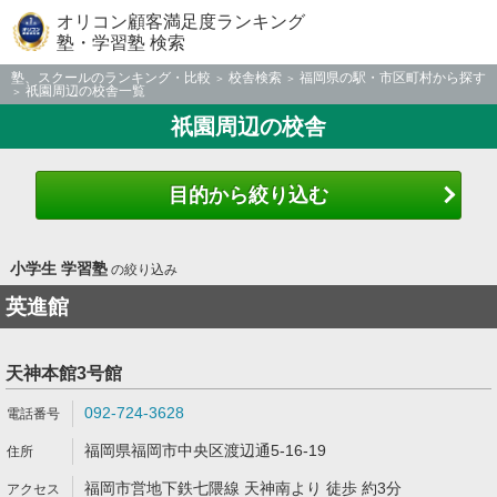
オリコン顧客満足度ランキング
塾・学習塾 検索
塾、スクールのランキング・比較
校舎検索
福岡県の駅・市区町村から探す
祇園周辺の校舎一覧
祇園周辺の校舎
目的から絞り込む
小学生 学習塾
の絞り込み
英進館
天神本館3号館
092-724-3628
福岡県福岡市中央区渡辺通5-16-19
福岡市営地下鉄七隈線 天神南より 徒歩 約3分