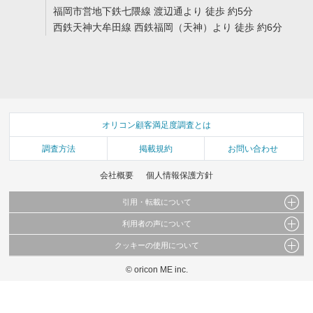
福岡市営地下鉄七隈線 渡辺通より 徒歩 約5分
西鉄天神大牟田線 西鉄福岡（天神）より 徒歩 約6分
オリコン顧客満足度調査とは
調査方法
掲載規約
お問い合わせ
会社概要
個人情報保護方針
引用・転載について
利用者の声について
当サイトで公開されている情報（文字、写真、イラスト、画像データ等）及びこれらの配
置・編集および構造などについての著作権は株式会社oricon MEに帰属しております。
クッキーの使用について
当サイトに掲載している内容はすべてサービスの利用者が提出された見解・感想です。
これらの情報を権利者の許可なく無断転載・複製などの二次利用を行うことは固く禁じて
弊社が内容について正確性を含め一切保証するものではありません。
おります。
© oricon ME inc.
このサイトでは Cookie を使用して、ユーザーに合わせたコンテンツや広告の表示、ソー
弊社の見解・ 意見ではないことをご理解いただいた上でご覧ください。
シャル メディア機能の提供、広告の表示回数やクリック数の測定を行っています。
また、ユーザーによるサイトの利用状況についても情報を収集し、ソーシャル メディア
や広告配信、データ解析の各パートナーに提供しています。