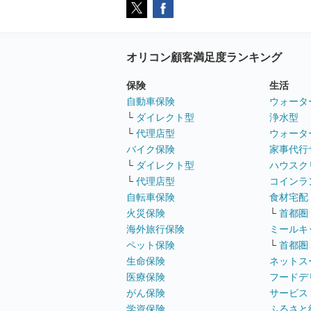
オリコン顧客満足度ランキング
保険
生活
自動車保険
ウォータ
└
ダイレクト型
浄水型
└
代理店型
ウォータ
バイク保険
家事代行
└
ダイレクト型
ハウスク
└
代理店型
コインラ
自転車保険
食材宅配
火災保険
└
首都圏
海外旅行保険
ミールキ
ペット保険
└
首都圏
生命保険
ネットス
医療保険
フードデ
がん保険
サービス
学資保険
ふるさと