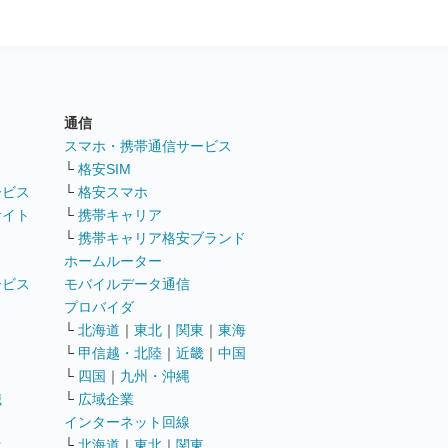
通信
ト
スマホ・携帯通信サービス
└
格安SIM
ービス
└
格安スマホ
サイト
└
携帯キャリア
└
携帯キャリア格安ブランド
ホームルーター
ービス
モバイルデータ通信
ト
プロバイダ
└
北海道
｜
東北
｜
関東
｜
東海
└
甲信越・北陸
｜
近畿
｜
中国
└
四国
｜
九州・沖縄
職
└
広域企業
インターネット回線
遣
└
北海道
｜
東北
｜
関東