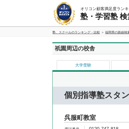
オリコン顧客満足度ランキ
塾・学習塾 検
塾、スクールのランキング・比較
福岡県の路線検
祇園周辺の校舎
大学受験
個別指導塾スタ
呉服町教室
0120-747-818