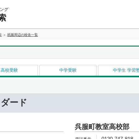
ング
索
索
祇園周辺の校舎一覧
高校受験
中学受験
中学生 学習
ンダード
呉服町教室高校部
0120-747-818