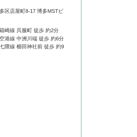
区店屋町8-17 博多MSTビ
崎線 呉服町 徒歩 約2分
港線 中洲川端 徒歩 約6分
隈線 櫛田神社前 徒歩 約9