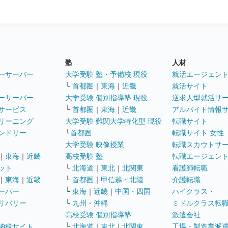
塾
人材
ーサーバー
大学受験 塾・予備校 現役
就活エージェン
└
首都圏
｜
東海
｜
近畿
就活サイト
ーサーバー
大学受験 個別指導塾 現役
逆求人型就活サ
サービス
└
首都圏
｜
東海
｜
近畿
アルバイト情報
リーニング
大学受験 難関大学特化型 現役
転職サイト
ンドリー
└
首都圏
転職サイト 女性
大学受験 映像授業
転職スカウトサ
｜
東海
｜
近畿
高校受験 塾
転職エージェン
ット
└
北海道
｜
東北
｜
北関東
看護師転職
｜
東海
｜
近畿
└
首都圏
｜
甲信越・北陸
介護転職
ーパー
└
東海
｜
近畿
｜
中国・四国
ハイクラス・
リバリー
└
九州・沖縄
ミドルクラス転
高校受験 個別指導塾
派遣会社
納税サイト
└
北海道
｜
東北
｜
北関東
工場・製造業派