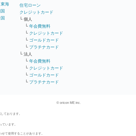
｜
東海
住宅ローン
四国
クレジットカード
全国
└ 個人
ス
└
年会費無料
└
クレジットカード
└
ゴールドカード
└
プラチナカード
└ 法人
└
年会費無料
└
クレジットカード
└
ゴールドカード
└
プラチナカード
© oricon ME inc.
属しております。
行っています。
わせて使用することがあります。