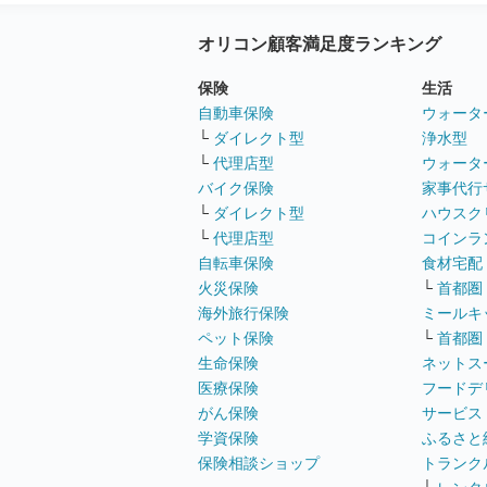
オリコン顧客満足度ランキング
保険
生活
自動車保険
ウォータ
└
ダイレクト型
浄水型
└
代理店型
ウォータ
バイク保険
家事代行
└
ダイレクト型
ハウスク
└
代理店型
コインラ
自転車保険
食材宅配
火災保険
└
首都圏
海外旅行保険
ミールキ
ペット保険
└
首都圏
生命保険
ネットス
医療保険
フードデ
がん保険
サービス
学資保険
ふるさと
保険相談ショップ
トランク