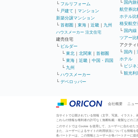
└
国内旅
└
フルリフォーム
航空券比
└
戸建て
｜
マンション
ホテル比
新築分譲マンション
格安航空券
└
首都圏
｜
東海
｜
近畿
｜
九州
└
国内線
ハウスメーカー 注文住宅
ツアー比
建売住宅
アクティ
└
ビルダー
└
国内
｜
└
東北
｜
北関東
｜
首都圏
ホテル
└
東海
｜
近畿
｜
中国・四国
└
ビジネ
└
九州
└
観光利
└
ハウスメーカー
└
デベロッパー
会社概要
ニュ
当サイトで公開されている情報（文字、写真、イラスト、画像
これらの情報を権利者の許可なく無断転載・複製などの二
このサイトでは Cookie を使用して、ユーザーに合わ
また、ユーザーによるサイトの利用状況についても情報を
各パートナーは、この情報とユーザーが各パートナーに提