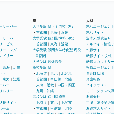
塾
人材
ーサーバー
大学受験 塾・予備校 現役
就活エージェン
└
首都圏
｜
東海
｜
近畿
就活サイト
ーサーバー
大学受験 個別指導塾 現役
逆求人型就活サ
サービス
└
首都圏
｜
東海
｜
近畿
アルバイト情報
リーニング
大学受験 難関大学特化型 現役
転職サイト
ンドリー
└
首都圏
転職サイト 女性
大学受験 映像授業
転職スカウトサ
｜
東海
｜
近畿
高校受験 塾
転職エージェン
ット
└
北海道
｜
東北
｜
北関東
看護師転職
｜
東海
｜
近畿
└
首都圏
｜
甲信越・北陸
介護転職
ーパー
└
東海
｜
近畿
｜
中国・四国
ハイクラス・
リバリー
└
九州・沖縄
ミドルクラス転
高校受験 個別指導塾
派遣会社
納税サイト
└
北海道
｜
東北
｜
北関東
工場・製造業派
ルーム
└
首都圏
｜
甲信越・北陸
派遣求人サイト