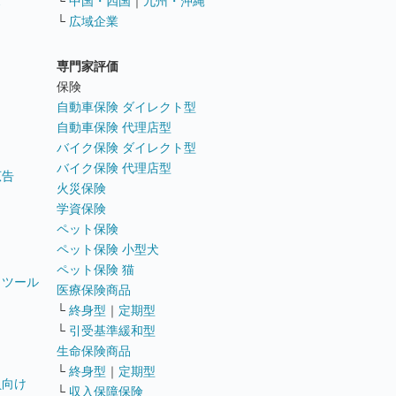
ス
└
中国・四国
｜
九州・沖縄
└
広域企業
専門家評価
ト
保険
自動車保険 ダイレクト型
自動車保険 代理店型
バイク保険 ダイレクト型
バイク保険 代理店型
広告
火災保険
学資保険
ペット保険
ペット保険 小型犬
ペット保険 猫
トツール
医療保険商品
└
終身型
｜
定期型
└
引受基準緩和型
生命保険商品
└
終身型
｜
定期型
員向け
└
収入保障保険