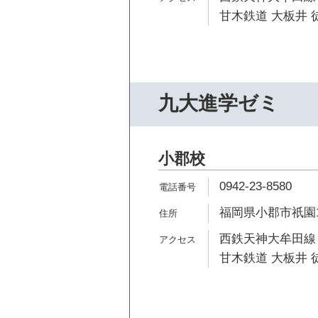
甘木鉄道 大板井 徒
九大進学ゼミ
小郡校
0942-23-8580
福岡県小郡市祇園1-
西鉄天神大牟田線 
甘木鉄道 大板井 徒