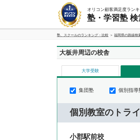
オリコン顧客満足度ランキ
塾・学習塾 検
塾、スクールのランキング・比較
福岡県の路線検
大板井周辺の校舎
大学受験
集団塾
個別指導
個別教室のトラ
小郡駅前校