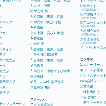
ル収納スペース
└
東海
｜
近畿
｜
中国・四国
求人情報サービ
ナ
└
九州・沖縄
転職サイト
（採用担当向け）
中学受験 塾
新卒採用サイト
社
└
首都圏
｜
東海
｜
近畿
（採用担当向け）
アリング
中学受験 個別指導塾
新卒エージェン
（採用担当向け）
ー
└
首都圏
人材紹介会社
タカー
公立中高一貫校対策 塾
（採用担当向け）
ス
└
首都圏
人材派遣会社
（採用担当向け）
社
小学生 塾
アルバイト求人
報サイト
└
首都圏
｜
東海
｜
近畿
売店
小学生 個別指導塾
ビジネス
専門販売店
└
首都圏
｜
東海
｜
近畿
法人カーリース
ー系
通信教育
ネット印刷通販
販売店
└
高校生
｜
中学生
｜
小学生
ビジネスチャッ
売店
家庭教師
Web会議ツール
専門販売店
幼児・小学生 学習教室
企業研修
ー系
幼児教室 知育
└
経営者向け
販売店
└
管理職向け
スクール
└
若手・一般社
テナンスサービス
子ども英語教室