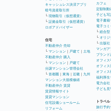
カフェ
キャッシュレス決済アプリ
定額制動
暗号資産取引所
子ども写
└
現物取引（仮想通貨）
電子書籍
└
証拠金取引（仮想通貨）
電子コミ
ロボアドバイザー
└
総合型
└
オリジ
住宅
└
出版社
不動産仲介 売却
マンガア
└
マンション
｜
戸建て
｜
土地
ブランド
不動産仲介 購入
オフィス
└
マンション
｜
戸建て
オフィス
分譲マンション管理会社
オフィス
└
首都圏
｜
東海
｜
近畿
｜
九州
福利厚生
マンション大規模修繕
電力会社
不動産仲介 賃貸
子ども見
賃貸情報サイト
賃貸マンション
トラベル
住宅設備ショールーム
旅行予約
リフォーム