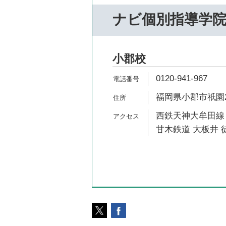
ナビ個別指導学
小郡校
0120-941-967
福岡県小郡市祇園2-
西鉄天神大牟田線 
甘木鉄道 大板井 徒