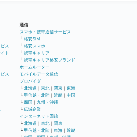
通信
ト
スマホ・携帯通信サービス
└
格安SIM
ービス
└
格安スマホ
サイト
└
携帯キャリア
└
携帯キャリア格安ブランド
ホームルーター
ービス
モバイルデータ通信
ト
プロバイダ
└
北海道
｜
東北
｜
関東
｜
東海
└
甲信越・北陸
｜
近畿
｜
中国
└
四国
｜
九州・沖縄
職
└
広域企業
インターネット回線
遣
└
北海道
｜
東北
｜
関東
└
甲信越・北陸
｜
東海
｜
近畿