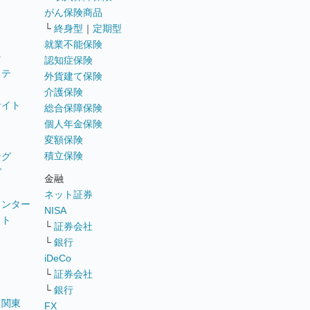
がん保険商品
└
終身型
｜
定期型
就業不能保険
テ
認知症保険
ステ
外貨建て保険
介護保険
サイト
総合保障保険
個人年金保険
変額保険
積立保険
ング
グ
金融
ネット証券
ウンター
NISA
イト
└
証券会社
リ
└
銀行
iDeCo
└
証券会社
└
銀行
｜
関東
FX