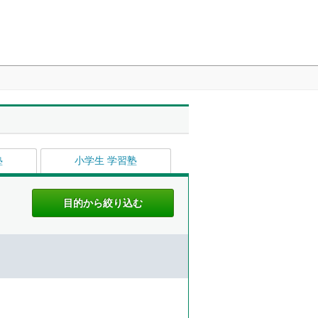
塾
小学生 学習塾