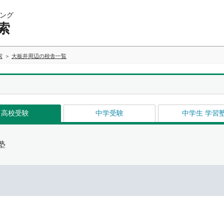
ング
索
索
大板井周辺の校舎一覧
高校受験
中学受験
中学生 学習
塾
イ