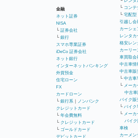
└
レンタ
└
コンテ
金融
└
宅配型
ネット証券
引越し会
NISA
カーシェ
└
証券会社
レンタカ
└
銀行
格安レン
スマホ専業証券
カーリー
iDeCo 証券会社
車買取会
ネット銀行
中古車情
インターネットバンキング
中古車販
外貨預金
└
中古車
住宅ローン
└
メーカ
FX
中古車
カードローン
バイク販
└
銀行系
｜
ノンバンク
└
バイク
クレジットカード
└
メーカ
└
年会費無料
バイク
└
クレジットカード
車検
└
ゴールドカード
カーメン
デビットカード