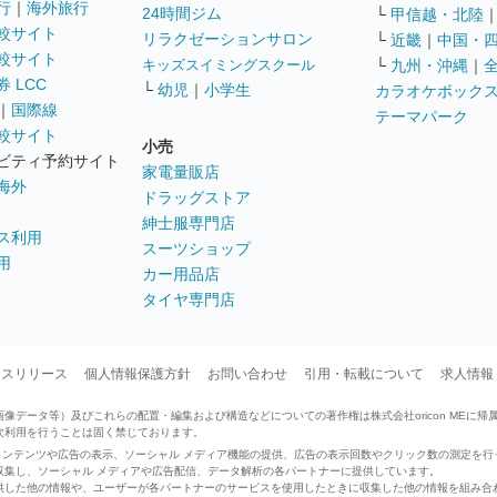
行
｜
海外旅行
24時間ジム
└
甲信越・北陸
較サイト
リラクゼーションサロン
└
近畿
｜
中国・
較サイト
キッズスイミングスクール
└
九州・沖縄
｜
 LCC
└
幼児
｜
小学生
カラオケボック
｜
国際線
テーマパーク
較サイト
小売
ビティ予約サイト
家電量販店
海外
ドラッグストア
紳士服専門店
ス利用
スーツショップ
用
カー用品店
タイヤ専門店
ースリリース
個人情報保護方針
お問い合わせ
引用・転載について
求人情報
データ等）及びこれらの配置・編集および構造などについての著作権は株式会社oricon MEに帰
次利用を行うことは固く禁じております。
せたコンテンツや広告の表示、ソーシャル メディア機能の提供、広告の表示回数やクリック数の測定を
収集し、ソーシャル メディアや広告配信、データ解析の各パートナーに提供しています。
供した他の情報や、ユーザーが各パートナーのサービスを使用したときに収集した他の情報を組み合