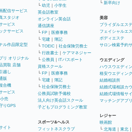
└
新卒向け
└
幼児
｜
小学生
画配信サービス
英会話教室
真スタジオ
美容
オンライン英会話
サービス
ブライダルエス
通信講座
ックサービス
フェイシャルエ
└
FP
｜
医療事務
ボディエステ
└
宅建
｜
簿記
ナル作品限定型
サロン検索予約
└
TOEIC
｜
社会保険労務士
└
行政書士
｜
ケアマネジャー
プリ オリジナル
└
公務員
｜
ITパスポート
ウエディング
品買取 店舗
資格スクール
ハウスウエディ
引越し
└
FP
｜
医療事務
格安ウエディン
通販
└
宅建
｜
簿記
結婚相談所
複合機
└
社会保険労務士
結婚式場相談カ
サービス
公務員試験予備校
結婚式場情報サ
 小売
法人向け英会話スクール
マッチングアプ
守りGPS
子どもプログラミング教室
レジャー
スポーツ&ヘルス
映画館
サイト
フィットネスクラブ
└
北海道
｜
東北