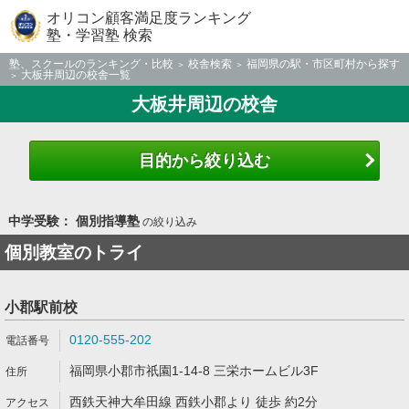
オリコン顧客満足度ランキング
塾・学習塾 検索
塾、スクールのランキング・比較
校舎検索
福岡県の駅・市区町村から探す
大板井周辺の校舎一覧
大板井周辺の校舎
目的から絞り込む
中学受験： 個別指導塾
の絞り込み
個別教室のトライ
小郡駅前校
0120-555-202
福岡県小郡市祇園1-14-8 三栄ホームビル3F
西鉄天神大牟田線 西鉄小郡より 徒歩 約2分