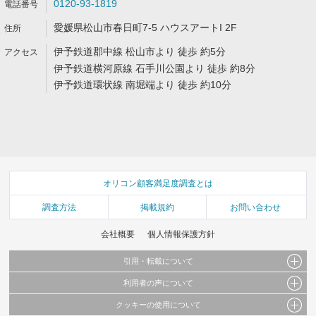
0120-93-1819
愛媛県松山市春日町7-5 ハウスアートI 2F
伊予鉄道郡中線 松山市より 徒歩 約5分
伊予鉄道横河原線 石手川公園より 徒歩 約8分
伊予鉄道環状線 南堀端より 徒歩 約10分
オリコン顧客満足度調査とは
調査方法
掲載規約
お問い合わせ
会社概要
個人情報保護方針
引用・転載について
利用者の声について
当サイトで公開されている情報（文字、写真、イラスト、画像データ等）及びこれらの配
置・編集および構造などについての著作権は株式会社oricon MEに帰属しております。
クッキーの使用について
当サイトに掲載している内容はすべてサービスの利用者が提出された見解・感想です。
これらの情報を権利者の許可なく無断転載・複製などの二次利用を行うことは固く禁じて