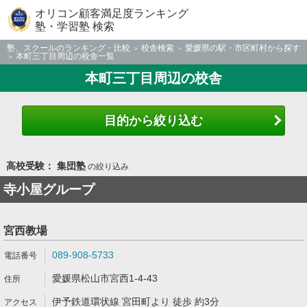
オリコン顧客満足度ランキング
塾・学習塾 検索
塾、スクールのランキング・比較
校舎検索
愛媛県の駅・市区町村から探す
本町三丁目周辺の校舎一覧
本町三丁目周辺の校舎
目的から絞り込む
高校受験： 集団塾
の絞り込み
寺小屋グループ
宮西教場
089-908-5733
愛媛県松山市宮西1-4-43
伊予鉄道環状線 宮田町より 徒歩 約3分