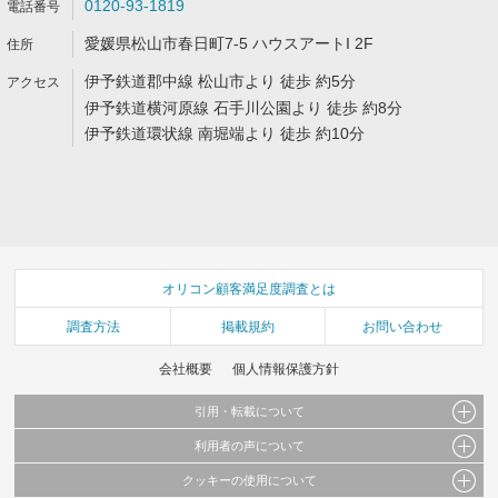
0120-93-1819
愛媛県松山市春日町7-5 ハウスアートI 2F
伊予鉄道郡中線 松山市より 徒歩 約5分
伊予鉄道横河原線 石手川公園より 徒歩 約8分
伊予鉄道環状線 南堀端より 徒歩 約10分
オリコン顧客満足度調査とは
調査方法
掲載規約
お問い合わせ
会社概要
個人情報保護方針
引用・転載について
利用者の声について
当サイトで公開されている情報（文字、写真、イラスト、画像データ等）及びこれらの配
置・編集および構造などについての著作権は株式会社oricon MEに帰属しております。
クッキーの使用について
当サイトに掲載している内容はすべてサービスの利用者が提出された見解・感想です。
これらの情報を権利者の許可なく無断転載・複製などの二次利用を行うことは固く禁じて