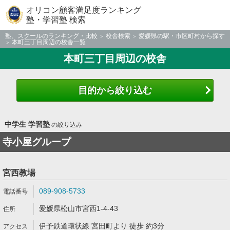
オリコン顧客満足度ランキング
塾・学習塾 検索
塾、スクールのランキング・比較
校舎検索
愛媛県の駅・市区町村から探す
本町三丁目周辺の校舎一覧
本町三丁目周辺の校舎
目的から絞り込む
中学生 学習塾
の絞り込み
寺小屋グループ
宮西教場
089-908-5733
愛媛県松山市宮西1-4-43
伊予鉄道環状線 宮田町より 徒歩 約3分