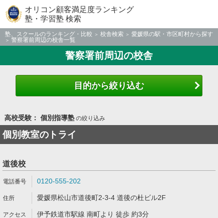
オリコン顧客満足度ランキング
塾・学習塾 検索
塾、スクールのランキング・比較
校舎検索
愛媛県の駅・市区町村から探す
警察署前周辺の校舎一覧
警察署前周辺の校舎
目的から絞り込む
高校受験： 個別指導塾
の絞り込み
個別教室のトライ
道後校
0120-555-202
愛媛県松山市道後町2-3-4 道後の杜ビル2F
伊予鉄道市駅線 南町より 徒歩 約3分