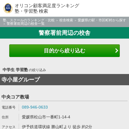
オリコン顧客満足度ランキング
塾・学習塾 検索
塾、スクールのランキング・比較
校舎検索
愛媛県の駅・市区町村から探す
警察署前周辺の校舎一覧
警察署前周辺の校舎
目的から絞り込む
中学生 学習塾
の絞り込み
寺小屋グループ
中央コア教場
089-946-0633
愛媛県松山市一番町1-14-4
伊予鉄道環状線 勝山町より 徒歩 約2分