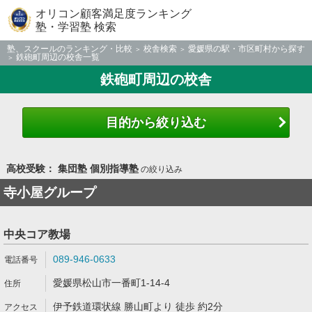
オリコン顧客満足度ランキング
塾・学習塾 検索
塾、スクールのランキング・比較
校舎検索
愛媛県の駅・市区町村から探す
鉄砲町周辺の校舎一覧
鉄砲町周辺の校舎
目的から絞り込む
高校受験： 集団塾 個別指導塾
の絞り込み
寺小屋グループ
中央コア教場
089-946-0633
愛媛県松山市一番町1-14-4
伊予鉄道環状線 勝山町より 徒歩 約2分