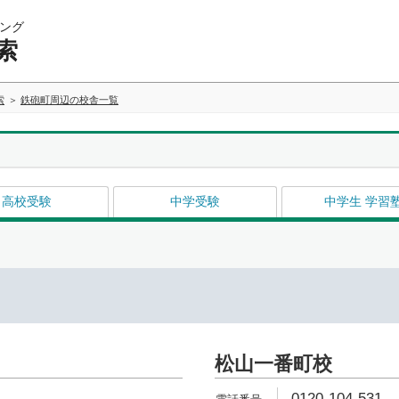
ング
索
索
鉄砲町周辺の校舎一覧
高校受験
中学受験
中学生 学習
松山一番町校
0120-104-531