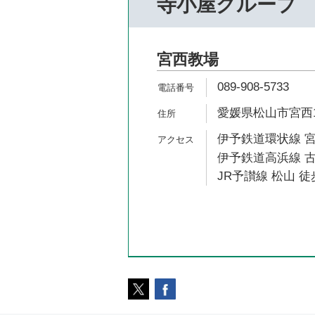
寺小屋グループ
宮西教場
089-908-5733
愛媛県松山市宮西1-
伊予鉄道環状線 宮
伊予鉄道高浜線 古
JR予讃線 松山 徒