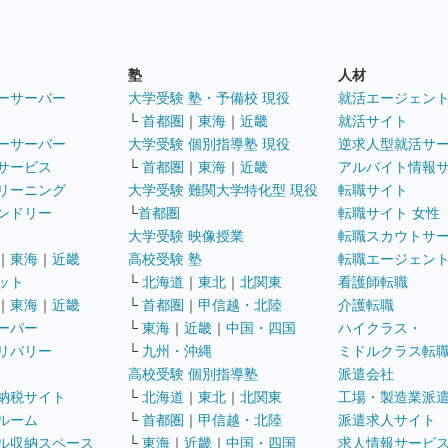
塾
人材
ーサーバー
大学受験 塾・予備校 現役
就活エージェン
└
首都圏
｜
東海
｜
近畿
就活サイト
ーサーバー
大学受験 個別指導塾 現役
逆求人型就活サ
サービス
└
首都圏
｜
東海
｜
近畿
アルバイト情報
リーニング
大学受験 難関大学特化型 現役
転職サイト
ンドリー
└
首都圏
転職サイト 女性
大学受験 映像授業
転職スカウトサ
｜
東海
｜
近畿
高校受験 塾
転職エージェン
ット
└
北海道
｜
東北
｜
北関東
看護師転職
｜
東海
｜
近畿
└
首都圏
｜
甲信越・北陸
介護転職
ーパー
└
東海
｜
近畿
｜
中国・四国
ハイクラス・
リバリー
└
九州・沖縄
ミドルクラス転
高校受験 個別指導塾
派遣会社
納税サイト
└
北海道
｜
東北
｜
北関東
工場・製造業派
ルーム
└
首都圏
｜
甲信越・北陸
派遣求人サイト
ル収納スペース
└
東海
｜
近畿
｜
中国・四国
求人情報サービ