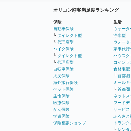
オリコン顧客満足度ランキング
保険
生活
自動車保険
ウォータ
└
ダイレクト型
浄水型
└
代理店型
ウォータ
バイク保険
家事代行
└
ダイレクト型
ハウスク
└
代理店型
コインラ
自転車保険
食材宅配
火災保険
└
首都圏
海外旅行保険
ミールキ
ペット保険
└
首都圏
生命保険
ネットス
医療保険
フードデ
がん保険
サービス
学資保険
ふるさと
保険相談ショップ
トランク
└
レンタ