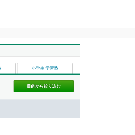
塾
小学生 学習塾