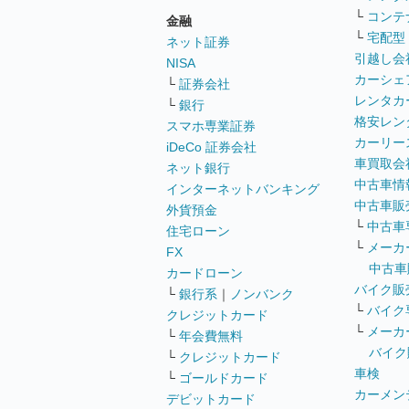
└
コンテ
金融
└
宅配型
ネット証券
引越し会
NISA
カーシェ
└
証券会社
レンタカ
└
銀行
格安レン
スマホ専業証券
カーリー
iDeCo 証券会社
車買取会
ネット銀行
中古車情
インターネットバンキング
中古車販
外貨預金
└
中古車
住宅ローン
└
メーカ
FX
中古車
カードローン
バイク販
└
銀行系
｜
ノンバンク
└
バイク
クレジットカード
└
メーカ
└
年会費無料
バイク
└
クレジットカード
車検
└
ゴールドカード
カーメン
デビットカード