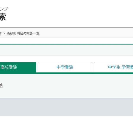
ング
索
索
高砂町周辺の校舎一覧
高校受験
中学受験
中学生 学習
塾