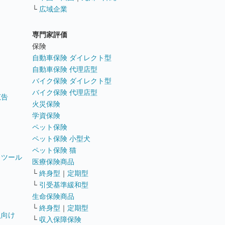
└
広域企業
専門家評価
ト
保険
自動車保険 ダイレクト型
自動車保険 代理店型
バイク保険 ダイレクト型
バイク保険 代理店型
広告
火災保険
学資保険
ペット保険
ペット保険 小型犬
ペット保険 猫
トツール
医療保険商品
└
終身型
｜
定期型
└
引受基準緩和型
生命保険商品
└
終身型
｜
定期型
員向け
└
収入保障保険