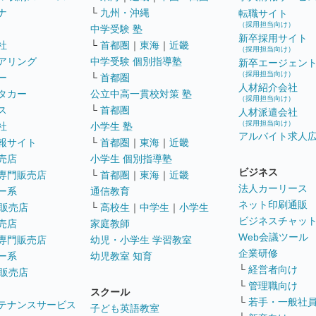
ナ
└
九州・沖縄
転職サイト
（採用担当向け）
中学受験 塾
新卒採用サイト
社
└
首都圏
｜
東海
｜
近畿
（採用担当向け）
アリング
中学受験 個別指導塾
新卒エージェン
（採用担当向け）
ー
└
首都圏
人材紹介会社
タカー
公立中高一貫校対策 塾
（採用担当向け）
ス
└
首都圏
人材派遣会社
（採用担当向け）
社
小学生 塾
アルバイト求人
報サイト
└
首都圏
｜
東海
｜
近畿
売店
小学生 個別指導塾
ビジネス
専門販売店
└
首都圏
｜
東海
｜
近畿
法人カーリース
ー系
通信教育
ネット印刷通販
販売店
└
高校生
｜
中学生
｜
小学生
ビジネスチャッ
売店
家庭教師
Web会議ツール
専門販売店
幼児・小学生 学習教室
企業研修
ー系
幼児教室 知育
└
経営者向け
販売店
└
管理職向け
スクール
└
若手・一般社
テナンスサービス
子ども英語教室