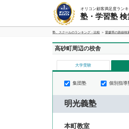
オリコン顧客満足度ランキ
塾・学習塾 検
塾、スクールのランキング・比較
愛媛県の路線検
高砂町周辺の校舎
大学受験
集団塾
個別指導
明光義塾
本町教室