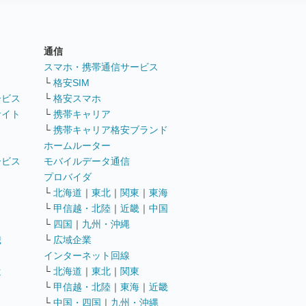
通信
ト
スマホ・携帯通信サービス
└
格安SIM
ービス
└
格安スマホ
サイト
└
携帯キャリア
└
携帯キャリア格安ブランド
ホームルーター
ービス
モバイルデータ通信
ト
プロバイダ
└
北海道
｜
東北
｜
関東
｜
東海
└
甲信越・北陸
｜
近畿
｜
中国
└
四国
｜
九州・沖縄
職
└
広域企業
インターネット回線
遣
└
北海道
｜
東北
｜
関東
└
甲信越・北陸
｜
東海
｜
近畿
ス
└
中国・四国
｜
九州・沖縄