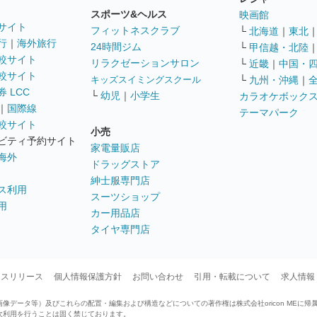
スポーツ&ヘルス
映画館
サイト
フィットネスクラブ
└
北海道
｜
東北
行
｜
海外旅行
24時間ジム
└
甲信越・北陸
較サイト
リラクゼーションサロン
└
近畿
｜
中国・
較サイト
キッズスイミングスクール
└
九州・沖縄
｜
 LCC
└
幼児
｜
小学生
カラオケボック
｜
国際線
テーマパーク
較サイト
小売
ビティ予約サイト
家電量販店
海外
ドラッグストア
紳士服専門店
ス利用
スーツショップ
用
カー用品店
タイヤ専門店
ースリリース
個人情報保護方針
お問い合わせ
引用・転載について
求人情報
データ等）及びこれらの配置・編集および構造などについての著作権は株式会社oricon MEに帰
次利用を行うことは固く禁じております。