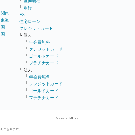
└
証券会社
└
銀行
｜
関東
FX
｜
東海
住宅ローン
四国
クレジットカード
全国
└ 個人
ス
└
年会費無料
└
クレジットカード
└
ゴールドカード
└
プラチナカード
└ 法人
└
年会費無料
└
クレジットカード
└
ゴールドカード
└
プラチナカード
© oricon ME inc.
属しております。