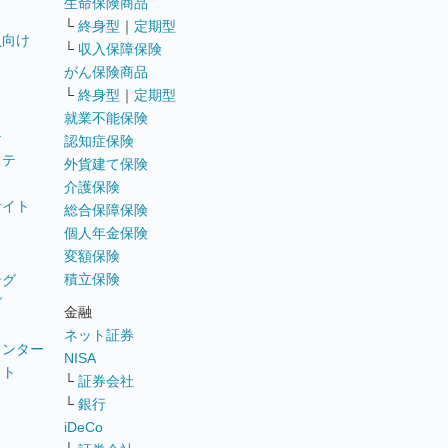
生命保険商品
└
終身型
｜
定期型
員向け
└
収入保障保険
がん保険商品
└
終身型
｜
定期型
就業不能保険
テ
認知症保険
ステ
外貨建て保険
介護保険
サイト
総合保障保険
個人年金保険
変額保険
積立保険
ング
グ
金融
ネット証券
ウンター
NISA
イト
└
証券会社
リ
└
銀行
iDeCo