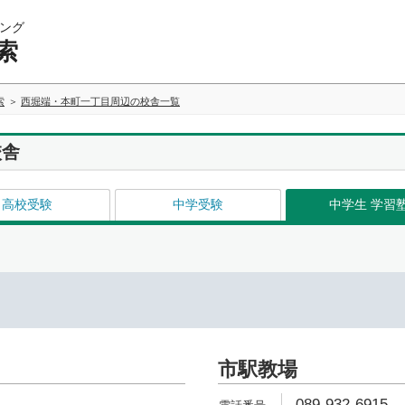
ング
索
索
西堀端・本町一丁目周辺の校舎一覧
校舎
高校受験
中学受験
中学生 学習
市駅教場
089-932-6915