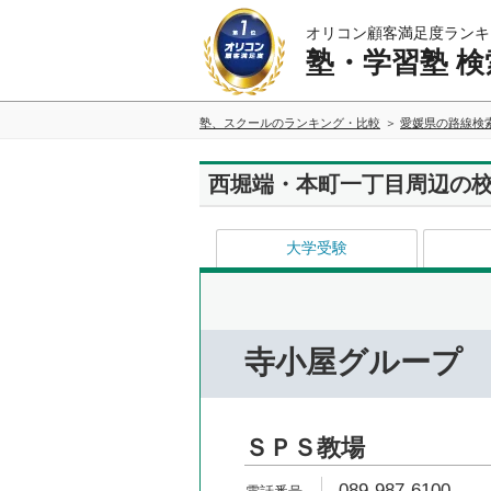
オリコン顧客満足度ランキ
塾・学習塾 検
塾、スクールのランキング・比較
愛媛県の路線検
西堀端・本町一丁目周辺の
大学受験
寺小屋グループ
ＳＰＳ教場
089-987-6100