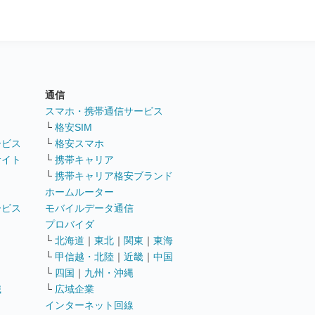
通信
ト
スマホ・携帯通信サービス
└
格安SIM
ービス
└
格安スマホ
サイト
└
携帯キャリア
└
携帯キャリア格安ブランド
ホームルーター
ービス
モバイルデータ通信
ト
プロバイダ
└
北海道
｜
東北
｜
関東
｜
東海
└
甲信越・北陸
｜
近畿
｜
中国
└
四国
｜
九州・沖縄
職
└
広域企業
インターネット回線