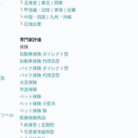
遣
└
北海道
｜
東北
｜
関東
└
甲信越・北陸
｜
東海
｜
近畿
ス
└
中国・四国
｜
九州・沖縄
└
広域企業
専門家評価
ト
保険
自動車保険 ダイレクト型
自動車保険 代理店型
バイク保険 ダイレクト型
バイク保険 代理店型
広告
火災保険
学資保険
ペット保険
ペット保険 小型犬
ペット保険 猫
トツール
医療保険商品
└
終身型
｜
定期型
└
引受基準緩和型