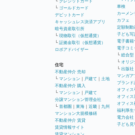
└
クレジットカード
車検
└
ゴールドカード
カーメン
デビットカード
カフェ
キャッシュレス決済アプリ
定額制動
暗号資産取引所
子ども写
└
現物取引（仮想通貨）
電子書籍
└
証拠金取引（仮想通貨）
電子コミ
ロボアドバイザー
└
総合型
└
オリジ
住宅
└
出版社
不動産仲介 売却
マンガア
└
マンション
｜
戸建て
｜
土地
ブランド
不動産仲介 購入
オフィス
└
マンション
｜
戸建て
オフィス
分譲マンション管理会社
オフィス
└
首都圏
｜
東海
｜
近畿
｜
九州
福利厚生
マンション大規模修繕
電力会社
不動産仲介 賃貸
子ども見
賃貸情報サイト
賃貸マンション