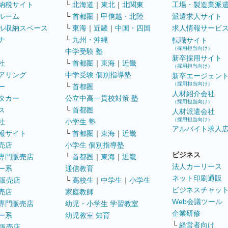
納税サイト
└
北海道
｜
東北
｜
北関東
工場・製造業派
ルーム
└
首都圏
｜
甲信越・北陸
派遣求人サイト
ル収納スペース
└
東海
｜
近畿
｜
中国・四国
求人情報サービ
ナ
└
九州・沖縄
転職サイト
（採用担当向け）
中学受験 塾
新卒採用サイト
社
└
首都圏
｜
東海
｜
近畿
（採用担当向け）
アリング
中学受験 個別指導塾
新卒エージェン
（採用担当向け）
ー
└
首都圏
人材紹介会社
タカー
公立中高一貫校対策 塾
（採用担当向け）
ス
└
首都圏
人材派遣会社
（採用担当向け）
社
小学生 塾
アルバイト求人
報サイト
└
首都圏
｜
東海
｜
近畿
売店
小学生 個別指導塾
ビジネス
専門販売店
└
首都圏
｜
東海
｜
近畿
法人カーリース
ー系
通信教育
ネット印刷通販
販売店
└
高校生
｜
中学生
｜
小学生
ビジネスチャッ
売店
家庭教師
Web会議ツール
専門販売店
幼児・小学生 学習教室
企業研修
ー系
幼児教室 知育
└
経営者向け
販売店