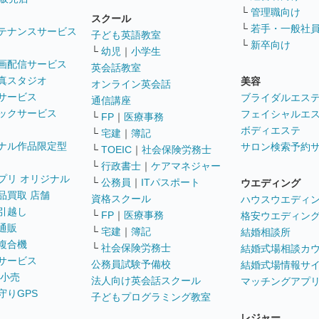
└
管理職向け
スクール
└
若手・一般社
テナンスサービス
子ども英語教室
└
新卒向け
└
幼児
｜
小学生
画配信サービス
英会話教室
真スタジオ
美容
オンライン英会話
サービス
ブライダルエス
通信講座
ックサービス
フェイシャルエ
└
FP
｜
医療事務
ボディエステ
└
宅建
｜
簿記
ナル作品限定型
サロン検索予約
└
TOEIC
｜
社会保険労務士
└
行政書士
｜
ケアマネジャー
プリ オリジナル
└
公務員
｜
ITパスポート
ウエディング
品買取 店舗
資格スクール
ハウスウエディ
引越し
└
FP
｜
医療事務
格安ウエディン
通販
└
宅建
｜
簿記
結婚相談所
複合機
└
社会保険労務士
結婚式場相談カ
サービス
公務員試験予備校
結婚式場情報サ
 小売
法人向け英会話スクール
マッチングアプ
守りGPS
子どもプログラミング教室
レジャー