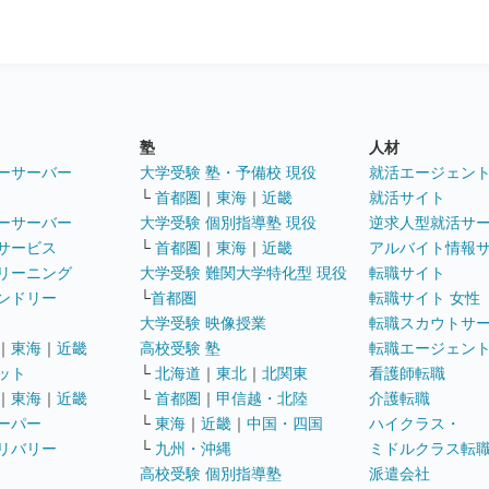
塾
人材
ーサーバー
大学受験 塾・予備校 現役
就活エージェン
└
首都圏
｜
東海
｜
近畿
就活サイト
ーサーバー
大学受験 個別指導塾 現役
逆求人型就活サ
サービス
└
首都圏
｜
東海
｜
近畿
アルバイト情報
リーニング
大学受験 難関大学特化型 現役
転職サイト
ンドリー
└
首都圏
転職サイト 女性
大学受験 映像授業
転職スカウトサ
｜
東海
｜
近畿
高校受験 塾
転職エージェン
ット
└
北海道
｜
東北
｜
北関東
看護師転職
｜
東海
｜
近畿
└
首都圏
｜
甲信越・北陸
介護転職
ーパー
└
東海
｜
近畿
｜
中国・四国
ハイクラス・
リバリー
└
九州・沖縄
ミドルクラス転
高校受験 個別指導塾
派遣会社