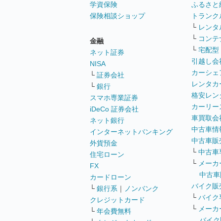
学資保険
ふるさと
保険相談ショップ
トランク
└
レンタ
└
コンテ
金融
└
宅配型
ネット証券
引越し会
NISA
カーシェ
└
証券会社
レンタカ
└
銀行
格安レン
スマホ専業証券
カーリー
iDeCo 証券会社
車買取会
ネット銀行
中古車情
インターネットバンキング
中古車販
外貨預金
└
中古車
住宅ローン
└
メーカ
FX
中古車
カードローン
バイク販
└
銀行系
｜
ノンバンク
└
バイク
クレジットカード
└
メーカ
└
年会費無料
バイク