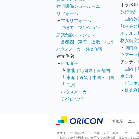
トラベル
住宅設備ショールーム
旅行予約
リフォーム
└
国内旅
└
フルリフォーム
航空券比
└
戸建て
｜
マンション
ホテル比
新築分譲マンション
格安航空券
└
首都圏
｜
東海
｜
近畿
｜
九州
└
国内線
ハウスメーカー 注文住宅
ツアー比
建売住宅
アクティ
└
ビルダー
└
国内
｜
└
東北
｜
北関東
｜
首都圏
ホテル
└
東海
｜
近畿
｜
中国・四国
└
ビジネ
└
九州
└
観光利
└
ハウスメーカー
└
デベロッパー
会社概要
ニュ
当サイトで公開されている情報（文字、写真、イラスト、画像
これらの情報を権利者の許可なく無断転載・複製などの二