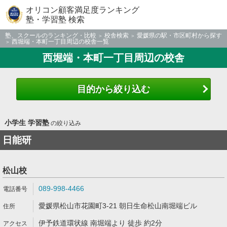
オリコン顧客満足度ランキング
塾・学習塾 検索
塾、スクールのランキング・比較
校舎検索
愛媛県の駅・市区町村から探す
西堀端・本町一丁目周辺の校舎一覧
西堀端・本町一丁目周辺の校舎
目的から絞り込む
小学生 学習塾
の絞り込み
日能研
松山校
089-998-4466
愛媛県松山市花園町3-21 朝日生命松山南堀端ビル
伊予鉄道環状線 南堀端より 徒歩 約2分