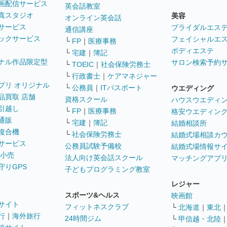
画配信サービス
英会話教室
真スタジオ
美容
オンライン英会話
サービス
ブライダルエス
通信講座
ックサービス
フェイシャルエ
└
FP
｜
医療事務
ボディエステ
└
宅建
｜
簿記
ナル作品限定型
サロン検索予約
└
TOEIC
｜
社会保険労務士
└
行政書士
｜
ケアマネジャー
プリ オリジナル
└
公務員
｜
ITパスポート
ウエディング
品買取 店舗
資格スクール
ハウスウエディ
引越し
└
FP
｜
医療事務
格安ウエディン
通販
└
宅建
｜
簿記
結婚相談所
複合機
└
社会保険労務士
結婚式場相談カ
サービス
公務員試験予備校
結婚式場情報サ
 小売
法人向け英会話スクール
マッチングアプ
守りGPS
子どもプログラミング教室
レジャー
スポーツ&ヘルス
映画館
サイト
フィットネスクラブ
└
北海道
｜
東北
行
｜
海外旅行
24時間ジム
└
甲信越・北陸