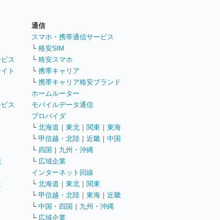
通信
ト
スマホ・携帯通信サービス
└
格安SIM
ービス
└
格安スマホ
サイト
└
携帯キャリア
└
携帯キャリア格安ブランド
ホームルーター
ービス
モバイルデータ通信
ト
プロバイダ
└
北海道
｜
東北
｜
関東
｜
東海
└
甲信越・北陸
｜
近畿
｜
中国
└
四国
｜
九州・沖縄
職
└
広域企業
インターネット回線
遣
└
北海道
｜
東北
｜
関東
└
甲信越・北陸
｜
東海
｜
近畿
ス
└
中国・四国
｜
九州・沖縄
└
広域企業