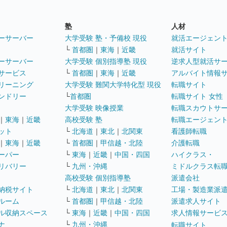
塾
人材
ーサーバー
大学受験 塾・予備校 現役
就活エージェン
└
首都圏
｜
東海
｜
近畿
就活サイト
ーサーバー
大学受験 個別指導塾 現役
逆求人型就活サ
サービス
└
首都圏
｜
東海
｜
近畿
アルバイト情報
リーニング
大学受験 難関大学特化型 現役
転職サイト
ンドリー
└
首都圏
転職サイト 女性
大学受験 映像授業
転職スカウトサ
｜
東海
｜
近畿
高校受験 塾
転職エージェン
ット
└
北海道
｜
東北
｜
北関東
看護師転職
｜
東海
｜
近畿
└
首都圏
｜
甲信越・北陸
介護転職
ーパー
└
東海
｜
近畿
｜
中国・四国
ハイクラス・
リバリー
└
九州・沖縄
ミドルクラス転
高校受験 個別指導塾
派遣会社
納税サイト
└
北海道
｜
東北
｜
北関東
工場・製造業派
ルーム
└
首都圏
｜
甲信越・北陸
派遣求人サイト
ル収納スペース
└
東海
｜
近畿
｜
中国・四国
求人情報サービ
ナ
└
九州・沖縄
転職サイト