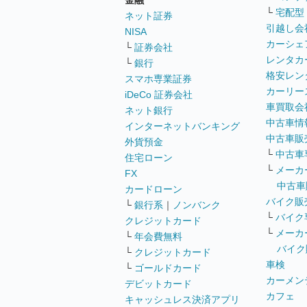
金融
└
宅配型
ネット証券
引越し会
NISA
カーシェ
└
証券会社
レンタカ
└
銀行
格安レン
スマホ専業証券
カーリー
iDeCo 証券会社
車買取会
ネット銀行
中古車情
インターネットバンキング
中古車販
外貨預金
└
中古車
住宅ローン
└
メーカ
FX
中古車
カードローン
バイク販
└
銀行系
｜
ノンバンク
└
バイク
クレジットカード
└
メーカ
└
年会費無料
バイク
└
クレジットカード
車検
└
ゴールドカード
カーメン
デビットカード
カフェ
キャッシュレス決済アプリ