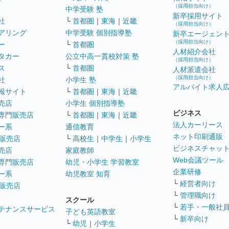
（採用担当向け）
中学受験 塾
新卒採用サイト
社
└
首都圏
｜
東海
｜
近畿
（採用担当向け）
アリング
中学受験 個別指導塾
新卒エージェン
（採用担当向け）
ー
└
首都圏
人材紹介会社
タカー
公立中高一貫校対策 塾
（採用担当向け）
ス
└
首都圏
人材派遣会社
（採用担当向け）
社
小学生 塾
アルバイト求人
報サイト
└
首都圏
｜
東海
｜
近畿
売店
小学生 個別指導塾
ビジネス
専門販売店
└
首都圏
｜
東海
｜
近畿
法人カーリース
ー系
通信教育
ネット印刷通販
販売店
└
高校生
｜
中学生
｜
小学生
ビジネスチャッ
売店
家庭教師
Web会議ツール
専門販売店
幼児・小学生 学習教室
企業研修
ー系
幼児教室 知育
└
経営者向け
販売店
└
管理職向け
スクール
└
若手・一般社
テナンスサービス
子ども英語教室
└
新卒向け
└
幼児
｜
小学生