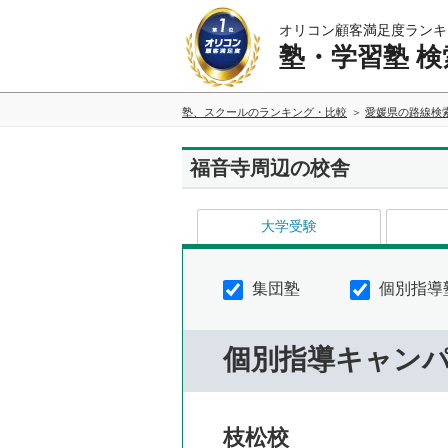
オリコン顧客満足度ランキ
塾・学習塾 検
塾、スクールのランキング・比較
愛媛県の路線検
福音寺周辺の校舎
大学受験
集団塾
個別指導
個別指導キャン
枝松校