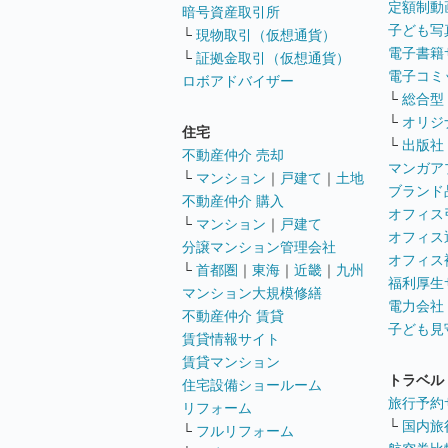
定額制動
暗号資産取引所
子ども写
└
現物取引（仮想通貨）
電子書籍
└
証拠金取引（仮想通貨）
電子コミ
ロボアドバイザー
└
総合型
└
オリジ
住宅
└
出版社
不動産仲介 売却
マンガア
└
マンション
｜
戸建て
｜
土地
ブランド
不動産仲介 購入
オフィス
└
マンション
｜
戸建て
オフィス
分譲マンション管理会社
オフィス
└
首都圏
｜
東海
｜
近畿
｜
九州
福利厚生
マンション大規模修繕
電力会社
不動産仲介 賃貸
子ども見
賃貸情報サイト
賃貸マンション
トラベル
住宅設備ショールーム
旅行予約
リフォーム
└
国内旅
└
フルリフォーム