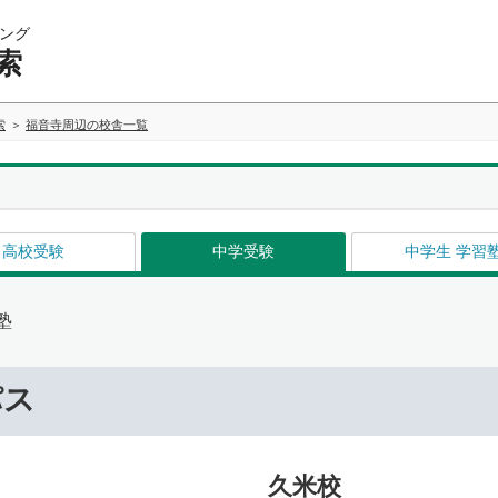
ング
索
索
福音寺周辺の校舎一覧
高校受験
中学受験
中学生 学習
塾
パス
久米校