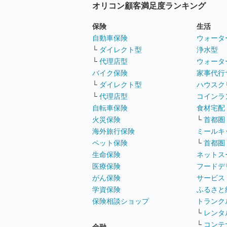
オリコン顧客満足度ランキング
保険
生活
自動車保険
ウォータ
└
ダイレクト型
浄水型
└
代理店型
ウォータ
バイク保険
家事代行
└
ダイレクト型
ハウスク
└
代理店型
コインラ
自転車保険
食材宅配
火災保険
└
首都圏
海外旅行保険
ミールキ
ペット保険
└
首都圏
生命保険
ネットス
医療保険
フードデ
がん保険
サービス
学資保険
ふるさと
保険相談ショップ
トランク
└
レンタ
└
コンテ