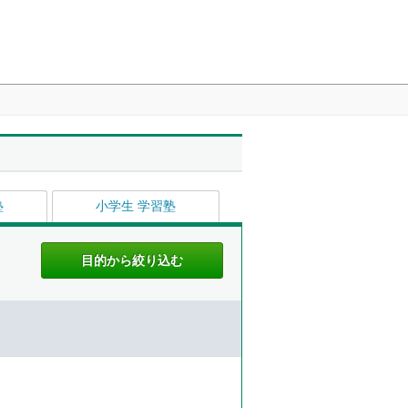
塾
小学生 学習塾