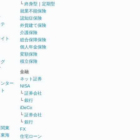
└
終身型
｜
定期型
就業不能保険
テ
認知症保険
ステ
外貨建て保険
介護保険
サイト
総合保障保険
個人年金保険
変額保険
積立保険
ング
グ
金融
ネット証券
ウンター
NISA
イト
└
証券会社
リ
└
銀行
iDeCo
└
証券会社
└
銀行
｜
関東
FX
｜
東海
住宅ローン