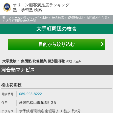
オリコン顧客満足度ランキング
塾・学習塾 検索
塾、スクールのランキング・比較
校舎検索
愛媛県の駅・市区町村から探す
大手町周辺の校舎一覧
大手町周辺の校舎
目的から絞り込む
大学受験： 集団塾 映像授業 個別指導塾
の絞り込み
河合塾マナビス
松山花園校
089-993-8222
愛媛県松山市花園町3-5
伊予鉄道環状線 南堀端より 徒歩 約3分