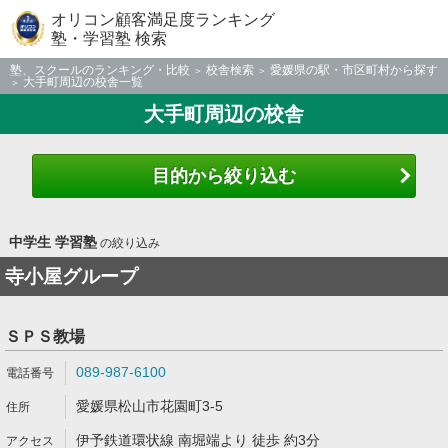
オリコン顧客満足度ランキング
塾・学習塾 検索
塾、スクールのランキング・比較
校舎検索
愛媛県の駅・市区町村から探す
大手町周辺の校舎一覧
大手町周辺の校舎
目的から絞り込む
中学生 学習塾
の絞り込み
寺小屋グループ
ＳＰＳ教場
089-987-6100
愛媛県松山市花園町3-5
伊予鉄道環状線 南堀端より 徒歩 約3分