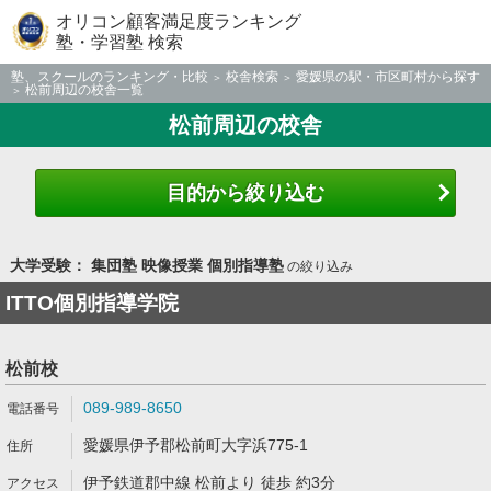
オリコン顧客満足度ランキング
塾・学習塾 検索
塾、スクールのランキング・比較
校舎検索
愛媛県の駅・市区町村から探す
松前周辺の校舎一覧
松前周辺の校舎
目的から絞り込む
大学受験： 集団塾 映像授業 個別指導塾
の絞り込み
ITTO個別指導学院
松前校
089-989-8650
愛媛県伊予郡松前町大字浜775-1
伊予鉄道郡中線 松前より 徒歩 約3分