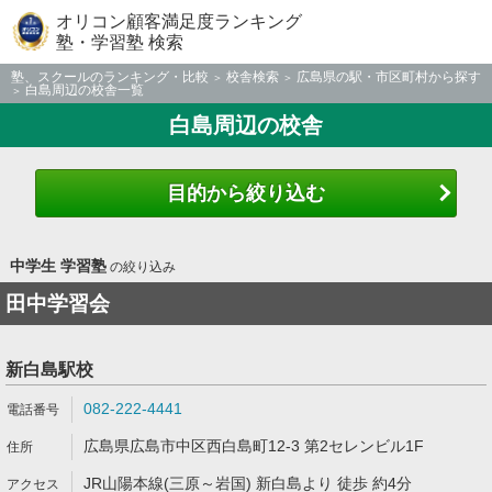
オリコン顧客満足度ランキング
塾・学習塾 検索
塾、スクールのランキング・比較
校舎検索
広島県の駅・市区町村から探す
白島周辺の校舎一覧
白島周辺の校舎
目的から絞り込む
中学生 学習塾
の絞り込み
田中学習会
新白島駅校
082-222-4441
広島県広島市中区西白島町12-3 第2セレンビル1F
JR山陽本線(三原～岩国) 新白島より 徒歩 約4分