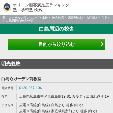
オリコン顧客満足度ランキング
塾・学習塾 検索
塾、スクールのランキング・比較
校舎検索
広島県の駅・市区町村から探す
白島周辺の校舎一覧
白島周辺の校舎
目的から絞り込む
明光義塾
白島Ｑガーデン前教室
0120-967-104
広島県広島市中区東白島町19-81 カルティエ城北通り 1F
広電９号線(白島線) 白島より 徒歩 約3分
広電９号線(白島線) 家庭裁判所前より 徒歩 約5分