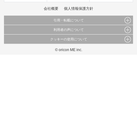
会社概要
個人情報保護方針
引用・転載について
利用者の声について
当サイトで公開されている情報（文字、写真、イラスト、画像データ等）及びこれらの配
置・編集および構造などについての著作権は株式会社oricon MEに帰属しております。
クッキーの使用について
当サイトに掲載している内容はすべてサービスの利用者が提出された見解・感想です。
これらの情報を権利者の許可なく無断転載・複製などの二次利用を行うことは固く禁じて
弊社が内容について正確性を含め一切保証するものではありません。
おります。
© oricon ME inc.
このサイトでは Cookie を使用して、ユーザーに合わせたコンテンツや広告の表示、ソー
弊社の見解・ 意見ではないことをご理解いただいた上でご覧ください。
シャル メディア機能の提供、広告の表示回数やクリック数の測定を行っています。
また、ユーザーによるサイトの利用状況についても情報を収集し、ソーシャル メディア
や広告配信、データ解析の各パートナーに提供しています。
各パートナーは、この情報とユーザーが各パートナーに提供した他の情報や、ユーザーが
各パートナーのサービスを使用したときに収集した他の情報を組み合わせて使用すること
があります。