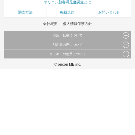
オリコン顧客満足度調査とは
調査方法
掲載規約
お問い合わせ
会社概要
個人情報保護方針
引用・転載について
利用者の声について
当サイトで公開されている情報（文字、写真、イラスト、画像データ等）及びこれらの配
置・編集および構造などについての著作権は株式会社oricon MEに帰属しております。
クッキーの使用について
当サイトに掲載している内容はすべてサービスの利用者が提出された見解・感想です。
これらの情報を権利者の許可なく無断転載・複製などの二次利用を行うことは固く禁じて
弊社が内容について正確性を含め一切保証するものではありません。
おります。
© oricon ME inc.
このサイトでは Cookie を使用して、ユーザーに合わせたコンテンツや広告の表示、ソー
弊社の見解・ 意見ではないことをご理解いただいた上でご覧ください。
シャル メディア機能の提供、広告の表示回数やクリック数の測定を行っています。
また、ユーザーによるサイトの利用状況についても情報を収集し、ソーシャル メディア
や広告配信、データ解析の各パートナーに提供しています。
各パートナーは、この情報とユーザーが各パートナーに提供した他の情報や、ユーザーが
各パートナーのサービスを使用したときに収集した他の情報を組み合わせて使用すること
があります。