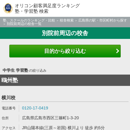
オリコン顧客満足度ランキング
塾・学習塾 検索
塾、スクールのランキング・比較
校舎検索
広島県の駅・市区町村から探す
別院前周辺の校舎一覧
別院前周辺の校舎
目的から絞り込む
中学生 学習塾
の絞り込み
鴎州塾
横川校
0120-17-0419
広島県広島市西区三篠町1-3-20
JR山陽本線(三原～岩国) 横川より 徒歩 約5分