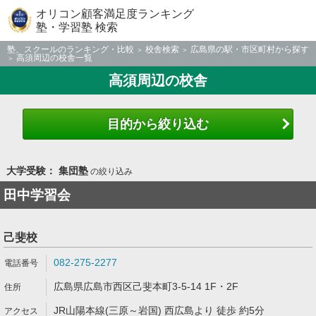
オリコン顧客満足度ランキング
塾・学習塾 検索
塾、スクールのランキング・比較
校舎検索
広島県の駅・市区町村から探す
高須周辺の校舎一覧
高須周辺の校舎
目的から絞り込む
大学受験： 集団塾
の絞り込み
田中学習会
己斐校
082-275-2277
広島県広島市西区己斐本町3-5-14 1F・2F
JR山陽本線(三原～岩国) 西広島より 徒歩 約5分