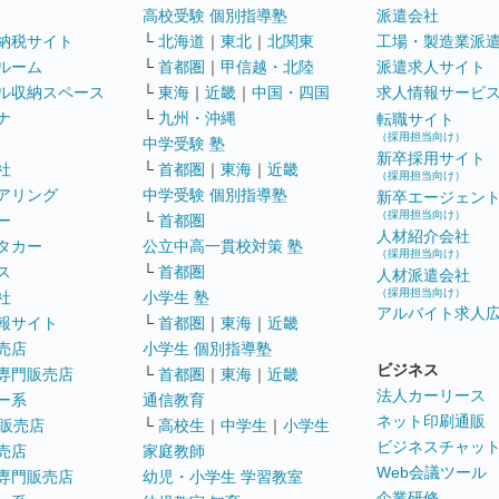
高校受験 個別指導塾
派遣会社
納税サイト
└
北海道
｜
東北
｜
北関東
工場・製造業派
ルーム
└
首都圏
｜
甲信越・北陸
派遣求人サイト
ル収納スペース
└
東海
｜
近畿
｜
中国・四国
求人情報サービ
ナ
└
九州・沖縄
転職サイト
（採用担当向け）
中学受験 塾
新卒採用サイト
社
└
首都圏
｜
東海
｜
近畿
（採用担当向け）
アリング
中学受験 個別指導塾
新卒エージェン
（採用担当向け）
ー
└
首都圏
人材紹介会社
タカー
公立中高一貫校対策 塾
（採用担当向け）
ス
└
首都圏
人材派遣会社
（採用担当向け）
社
小学生 塾
アルバイト求人
報サイト
└
首都圏
｜
東海
｜
近畿
売店
小学生 個別指導塾
ビジネス
専門販売店
└
首都圏
｜
東海
｜
近畿
法人カーリース
ー系
通信教育
ネット印刷通販
販売店
└
高校生
｜
中学生
｜
小学生
ビジネスチャッ
売店
家庭教師
Web会議ツール
専門販売店
幼児・小学生 学習教室
企業研修