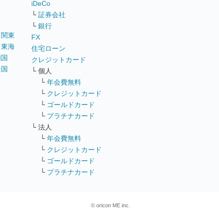
iDeCo
└
証券会社
└
銀行
｜
関東
FX
｜
東海
住宅ローン
四国
クレジットカード
全国
└ 個人
ス
└
年会費無料
└
クレジットカード
└
ゴールドカード
└
プラチナカード
└ 法人
└
年会費無料
└
クレジットカード
└
ゴールドカード
└
プラチナカード
© oricon ME inc.