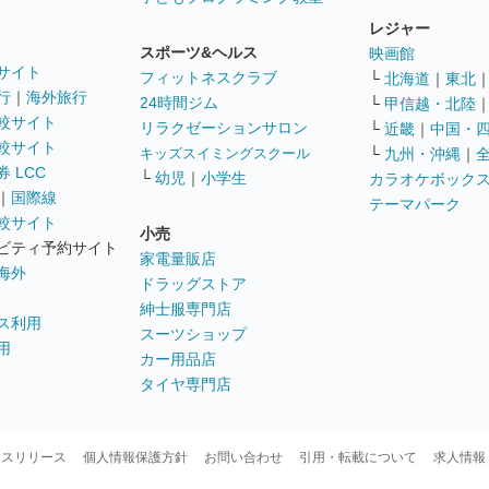
レジャー
スポーツ&ヘルス
映画館
サイト
フィットネスクラブ
└
北海道
｜
東北
行
｜
海外旅行
24時間ジム
└
甲信越・北陸
較サイト
リラクゼーションサロン
└
近畿
｜
中国・
較サイト
キッズスイミングスクール
└
九州・沖縄
｜
 LCC
└
幼児
｜
小学生
カラオケボック
｜
国際線
テーマパーク
較サイト
小売
ビティ予約サイト
家電量販店
海外
ドラッグストア
紳士服専門店
ス利用
スーツショップ
用
カー用品店
タイヤ専門店
ースリリース
個人情報保護方針
お問い合わせ
引用・転載について
求人情報