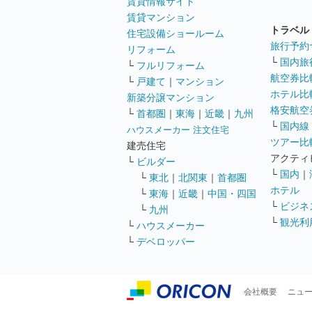
賃貸情報サイト
賃貸マンション
トラベル
住宅設備ショールーム
旅行予約
リフォーム
└
国内旅
└
フルリフォーム
航空券比
└
戸建て
｜
マンション
ホテル比
新築分譲マンション
格安航空券
└
首都圏
｜
東海
｜
近畿
｜
九州
└
国内線
ハウスメーカー 注文住宅
ツアー比
建売住宅
アクティ
└
ビルダー
└
国内
｜
└
東北
｜
北関東
｜
首都圏
ホテル
└
東海
｜
近畿
｜
中国・四国
└
ビジネ
└
九州
└
観光利
└
ハウスメーカー
└
デベロッパー
会社概要
ニュ