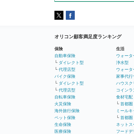
オリコン顧客満足度ランキング
保険
生活
自動車保険
ウォータ
└
ダイレクト型
浄水型
└
代理店型
ウォータ
バイク保険
家事代行
└
ダイレクト型
ハウスク
└
代理店型
コインラ
自転車保険
食材宅配
火災保険
└
首都圏
海外旅行保険
ミールキ
ペット保険
└
首都圏
生命保険
ネットス
医療保険
フードデ