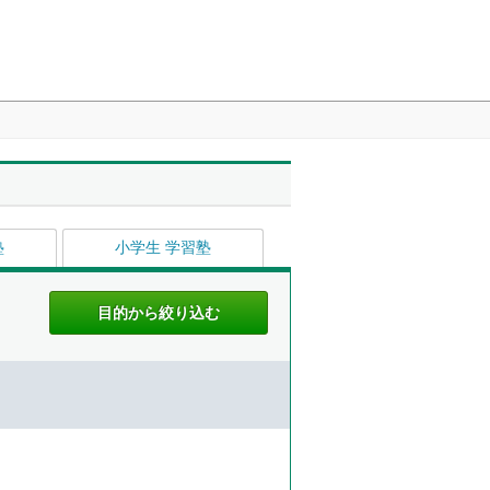
塾
小学生 学習塾