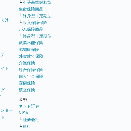
└
引受基準緩和型
生命保険商品
└
終身型
｜
定期型
員向け
└
収入保障保険
がん保険商品
└
終身型
｜
定期型
就業不能保険
テ
認知症保険
ステ
外貨建て保険
介護保険
サイト
総合保障保険
個人年金保険
変額保険
積立保険
ング
グ
金融
ネット証券
ウンター
NISA
イト
└
証券会社
リ
└
銀行