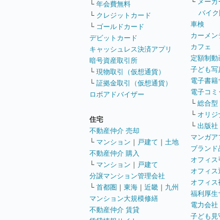
└
メーカ
└
年会費無料
バイク
└
クレジットカード
車検
└
ゴールドカード
カーメン
デビットカード
カフェ
キャッシュレス決済アプリ
定額制動
暗号資産取引所
子ども写
└
現物取引（仮想通貨）
電子書籍
└
証拠金取引（仮想通貨）
電子コミ
ロボアドバイザー
└
総合型
└
オリジ
住宅
└
出版社
不動産仲介 売却
マンガア
└
マンション
｜
戸建て
｜
土地
ブランド
不動産仲介 購入
オフィス
└
マンション
｜
戸建て
オフィス
分譲マンション管理会社
オフィス
└
首都圏
｜
東海
｜
近畿
｜
九州
福利厚生
マンション大規模修繕
電力会社
不動産仲介 賃貸
子ども見