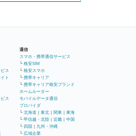
通信
ト
スマホ・携帯通信サービス
└
格安SIM
ービス
└
格安スマホ
サイト
└
携帯キャリア
└
携帯キャリア格安ブランド
ホームルーター
ービス
モバイルデータ通信
ト
プロバイダ
└
北海道
｜
東北
｜
関東
｜
東海
└
甲信越・北陸
｜
近畿
｜
中国
└
四国
｜
九州・沖縄
職
└
広域企業