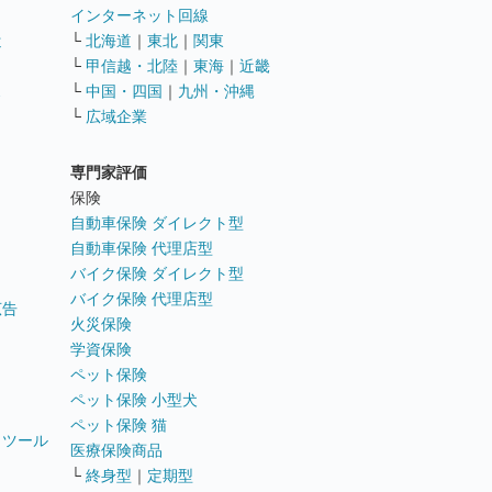
インターネット回線
遣
└
北海道
｜
東北
｜
関東
└
甲信越・北陸
｜
東海
｜
近畿
ス
└
中国・四国
｜
九州・沖縄
└
広域企業
専門家評価
ト
保険
自動車保険 ダイレクト型
自動車保険 代理店型
バイク保険 ダイレクト型
バイク保険 代理店型
広告
火災保険
学資保険
ペット保険
ペット保険 小型犬
ペット保険 猫
トツール
医療保険商品
└
終身型
｜
定期型