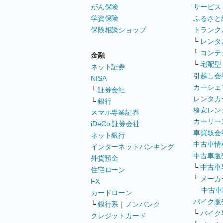
がん保険
サービス
学資保険
ふるさと
保険相談ショップ
トランク
└
レンタ
└
コンテ
金融
└
宅配型
ネット証券
引越し会
NISA
カーシェ
└
証券会社
レンタカ
└
銀行
格安レン
スマホ専業証券
カーリー
iDeCo 証券会社
車買取会
ネット銀行
中古車情
インターネットバンキング
中古車販
外貨預金
└
中古車
住宅ローン
└
メーカ
FX
中古車
カードローン
バイク販
└
銀行系
｜
ノンバンク
└
バイク
クレジットカード