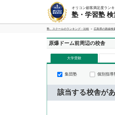
オリコン顧客満足度ランキ
塾・学習塾 検
塾、スクールのランキング・比較
広島県の路線検
原爆ドーム前周辺の校舎
大学受験
集団塾
個別指導
該当する校舎が