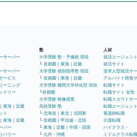
塾
人材
ーサーバー
大学受験 塾・予備校 現役
就活エージェン
└
首都圏
｜
東海
｜
近畿
就活サイト
ーサーバー
大学受験 個別指導塾 現役
逆求人型就活サ
サービス
└
首都圏
｜
東海
｜
近畿
アルバイト情報
リーニング
大学受験 難関大学特化型 現役
転職サイト
ンドリー
└
首都圏
転職サイト 女性
大学受験 映像授業
転職スカウトサ
｜
東海
｜
近畿
高校受験 塾
転職エージェン
ット
└
北海道
｜
東北
｜
北関東
看護師転職
｜
東海
｜
近畿
└
首都圏
｜
甲信越・北陸
介護転職
ーパー
└
東海
｜
近畿
｜
中国・四国
ハイクラス・
リバリー
└
九州・沖縄
ミドルクラス転