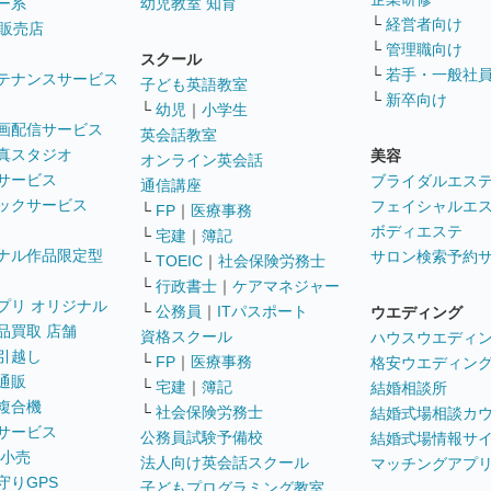
ー系
幼児教室 知育
└
経営者向け
販売店
└
管理職向け
スクール
└
若手・一般社
テナンスサービス
子ども英語教室
└
新卒向け
└
幼児
｜
小学生
画配信サービス
英会話教室
真スタジオ
美容
オンライン英会話
サービス
ブライダルエス
通信講座
ックサービス
フェイシャルエ
└
FP
｜
医療事務
ボディエステ
└
宅建
｜
簿記
ナル作品限定型
サロン検索予約
└
TOEIC
｜
社会保険労務士
└
行政書士
｜
ケアマネジャー
プリ オリジナル
└
公務員
｜
ITパスポート
ウエディング
品買取 店舗
資格スクール
ハウスウエディ
引越し
└
FP
｜
医療事務
格安ウエディン
通販
└
宅建
｜
簿記
結婚相談所
複合機
└
社会保険労務士
結婚式場相談カ
サービス
公務員試験予備校
結婚式場情報サ
 小売
法人向け英会話スクール
マッチングアプ
守りGPS
子どもプログラミング教室