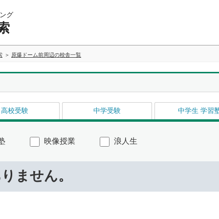
ング
索
索
原爆ドーム前周辺の校舎一覧
高校受験
中学受験
中学生 学習
塾
映像授業
浪人生
ありません。