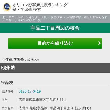
オリコン顧客満足度ランキング
塾・学習塾 検索
塾、スクールのランキング・比較
校舎検索
広島県の駅・市区町村から探す
宇品二丁目周辺の校舎一覧
宇品二丁目周辺の校舎
目的から絞り込む
小学生 学習塾
の絞り込み
鴎州塾
宇品校
0120-17-0419
広島県広島市南区宇品西5-11-1
広電１号線(宇品線) 宇品四丁目より 徒歩 約9分